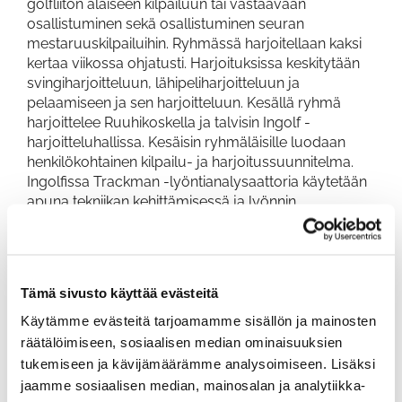
golfliiton alaiseen kilpailuun tai vastaavaan
osallistuminen sekä osallistuminen seuran
mestaruuskilpailuihin. Ryhmässä harjoitellaan kaksi
kertaa viikossa ohjatusti. Harjoituksissa keskitytään
svingiharjoitteluun, lähipeliharjoitteluun ja
pelaamiseen ja sen harjoitteluun. Kesällä ryhmä
harjoittelee Ruuhikoskella ja talvisin Ingolf -
harjoitteluhallissa. Kesäisin ryhmäläisille luodaan
henkilökohtainen kilpailu- ja harjoitussuunnitelma.
Ingolfissa Trackman -lyöntianalysaattoria käytetään
apuna tekniikan kehittämisessä ja lyönnin
analysoimisessa. Ryhmän harjoitusten sisällöstä ja
vetämisestä vastaa seuran Pro.
Hinta / kausi 399€.
Tämä sivusto käyttää evästeitä
Harjoituskausien kesto on aina kausikohtainen
koostuen kesä- ja talvikaudesta. Hinta sisältää
Käytämme evästeitä tarjoamamme sisällön ja mainosten
ohjatut harjoitukset. Juniorin täytyy olla seuran
räätälöimiseen, sosiaalisen median ominaisuuksien
jäsen.
tukemiseen ja kävijämäärämme analysoimiseen. Lisäksi
jaamme sosiaalisen median, mainosalan ja analytiikka-