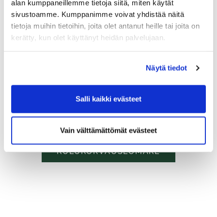
alan kumppaneillemme tietoja siitä, miten käytät
sivustoamme. Kumppanimme voivat yhdistää näitä
tietoja muihin tietoihin, joita olet antanut heille tai joita on
Kulukorvaukset
kerätty, kun olet käyttänyt heidän palvelujaan.
edustuspelaajille
Näytä tiedot
Kaikki
edustuspelaajien urheilijatukeen liittyvät
Salli kaikki evästeet
kulukorvaukset haetaan alla olevan lomakkeen
avulla.
Vain välttämättömät evästeet
KULUKORVAUSLOMAKE