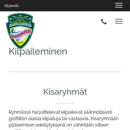
Navig
Kirjaudu
Navig
Kilpaileminen
Kisaryhmät
Ryhmässä harjoittelevat kilpailevat säännöllisesti
golfliiton alaisia kilpailuja tai vastaavia. Kisaryhmään
pääsemisen edellytyksenä on vähintään viiteen