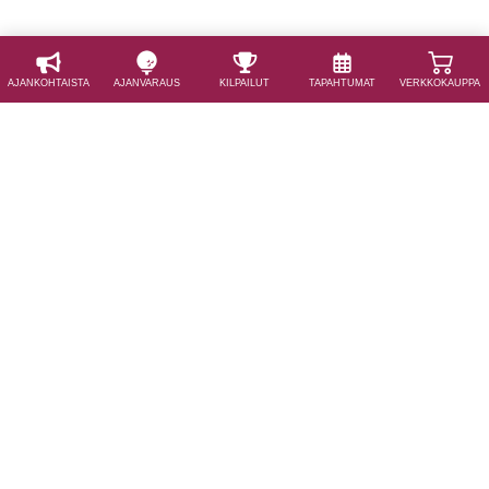
AJAN­KOHTAISTA
AJAN­VARAUS
KILPAILUT
TAPAHTUMAT
VERKKOKAUPPA