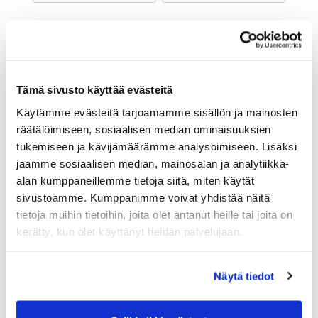
Maa (*):
Suomi
Golf jäsenyys
Tämä sivusto käyttää evästeitä
Käytämme evästeitä tarjoamamme sisällön ja mainosten
Valitse seura:
räätälöimiseen, sosiaalisen median ominaisuuksien
tukemiseen ja kävijämäärämme analysoimiseen. Lisäksi
jaamme sosiaalisen median, mainosalan ja analytiikka-
Jäsennumero:
alan kumppaneillemme tietoja siitä, miten käytät
sivustoamme. Kumppanimme voivat yhdistää näitä
tietoja muihin tietoihin, joita olet antanut heille tai joita on
Lisätiedot
kerätty, kun olet käyttänyt heidän palvelujaan.
Näytä tiedot
Syntymäaika: (*)