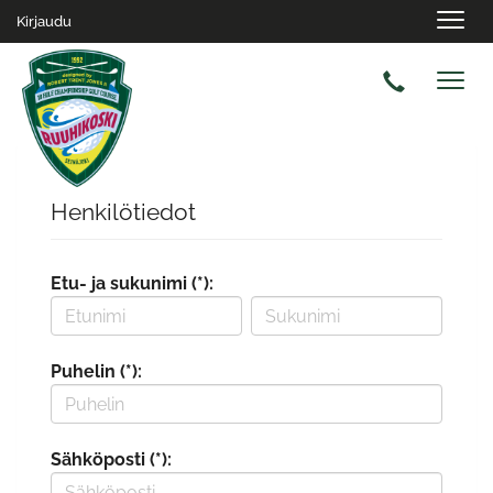
Navig
Kirjaudu
Navig
Henkilötiedot
Etu- ja sukunimi (*):
Puhelin (*):
Sähköposti (*):