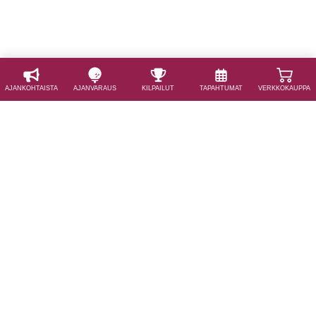
AJAN­KOHTAISTA
AJAN­VARAUS
KILPAILUT
TAPAHTUMAT
VERKKOKAUPPA