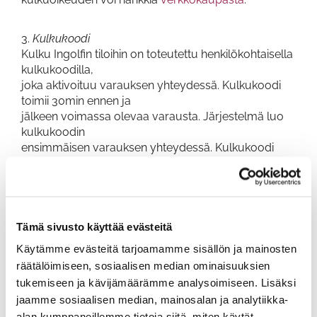
3.
Kulkukoodi
Kulku Ingolfin tiloihin on toteutettu henkilökohtaisella
kulkukoodilla,
joka aktivoituu varauksen yhteydessä. Kulkukoodi
toimii 30min ennen ja
jälkeen voimassa olevaa varausta. Järjestelmä luo
kulkukoodin
ensimmäisen varauksen yhteydessä. Kulkukoodi
pysyy aina samana.
4.
Alle 18-vuotiaat
Vain seuran harjoitusryhmissä mukana oleville
Tämä sivusto käyttää evästeitä
alle 18-vuotiaille voidaan
myöntää omat kulkuoikeudet. Ingolfin tiloihin saa
Käytämme evästeitä tarjoamamme sisällön ja mainosten
tuoda alaikäisen
räätälöimiseen, sosiaalisen median ominaisuuksien
samaan perheeseen kuuluvan pelaajan ilman
tukemiseen ja kävijämäärämme analysoimiseen. Lisäksi
ingolf kulkuoikeutta.
jaamme sosiaalisen median, mainosalan ja analytiikka-
alan kumppaneillemme tietoja siitä, miten käytät