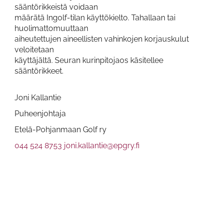
sääntörikkeistä voidaan
määrätä Ingolf-tilan käyttökielto. Tahallaan tai
huolimattomuuttaan
aiheutettujen aineellisten vahinkojen korjauskulut
veloitetaan
käyttäjältä. Seuran kurinpitojaos käsitellee
sääntörikkeet.
Joni Kallantie
Puheenjohtaja
Etelä-Pohjanmaan Golf ry
044 524 8753
joni.kallantie@epgry.fi