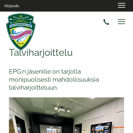
Navig
Kirjaudu
Navig
​​​​​​​Talviharjoittelu
​​​​​​​EPG:n jäsenille on tarjolla
monipuolisesti mahdollisuuksia
talviharjoitteluun.