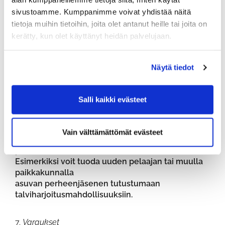
sivustoamme. Kumppanimme voivat yhdistää näitä
5.
Ystävien kanssa pelaaminen
Kaikilla pelaajilla tulee olla voimassa Ingolf-
tietoja muihin tietoihin, joita olet antanut heille tai joita on
kulkuoikeus. Lukot toimivat vain varauksen tehneen
kerätty, kun olet käyttänyt heidän palvelujaan.
henkilön koodilla. Varauksen tehneen pelaajan
vastuulla on, että tiloihin tulevilla muilla
tilankäyttäjillä on voimassa
Näytä tiedot
oleva ingolf-kulkuoikeus.
Salli kaikki evästeet
6.
Ingolf vieraat
Ingolf tiloihin saa tuoda vieraita erikseen
pyydetyllä luvalla. Luvan
Vain välttämättömät evästeet
myöntää harjoituspaikkatoimikunta tai seuran
puheenjohtaja.
Esimerkiksi voit tuoda uuden pelaajan tai muulla
paikkakunnalla
asuvan perheenjäsenen tutustumaan
talviharjoitusmahdollisuuksiin.
7.
Varaukset