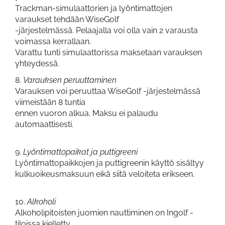
Trackman-simulaattorien ja lyöntimattojen
varaukset tehdään WiseGolf
-järjestelmässä. Pelaajalla voi olla vain 2 varausta
voimassa kerrallaan.
Varattu tunti simulaattorissa maksetaan varauksen
yhteydessä.
8.
Varauksen peruuttaminen
Varauksen voi peruuttaa WiseGolf -järjestelmässä
viimeistään 8 tuntia
ennen vuoron alkua. Maksu ei palaudu
automaattisesti.
9.
Lyöntimattopaikat ja puttigreeni
Lyöntimattopaikkojen ja puttigreenin käyttö sisältyy
kulkuoikeusmaksuun eikä siitä veloiteta erikseen.
10.
Alkoholi
Alkoholipitoisten juomien nauttiminen on Ingolf -
tiloissa kielletty.