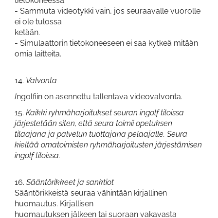
tietokoneessa.
- Sammuta videotykki vain, jos seuraavalle vuorolle
ei ole tulossa
ketään.
- Simulaattorin tietokoneeseen ei saa kytkeä mitään
omia laitteita.
14.
Valvonta
I
ngolfiin on asennettu tallentava videovalvonta.
15.
Kaikki ryhmäharjoitukset seuran ingolf tiloissa
järjestetään siten, että seura toimii opetuksen
tilaajana ja palvelun tuottajana pelaajalle. Seura
kieltää omatoimisten ryhmäharjoitusten järjestämisen
ingolf tiloissa.
16.
Sääntörikkeet ja sanktiot
Sääntörikkeistä seuraa vähintään kirjallinen
huomautus. Kirjallisen
huomautuksen jälkeen tai suoraan vakavasta