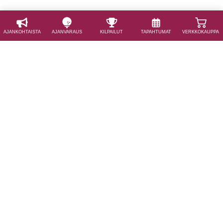
AJAN­KOHTAISTA
AJAN­VARAUS
KILPAILUT
TAPAHTUMAT
VERKKOKAUPPA