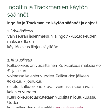
Ingolfin ja Trackmanien käytön
säännöt
Ingolfin ja Trackmanien käytön säännöt ja ohjeet
1.
Käyttöoikeus
Vain seuran jäsenmaksun ja Ingolf -kulkuoikeuden
maksaneilla on
käyttöoikeus tilojen käyttöön.
2.
Kulkuoikeus
Kulkuoikeus on vuosittainen. Kulkuoikeus maksaa 50
€, ja se on
voimassa kalenterivuoden. Pelikauden jälkeen
(lokakuu – joulukuu)
ostetut kulkuoikeudet ovat voimassa seuraavan
kalenterivuoden.
Kulkuoikeudet laskutetaan vuosittain joulukuussa.
Uuden
kulkuoikeuden voi hankkia
verkkokaupasta
.