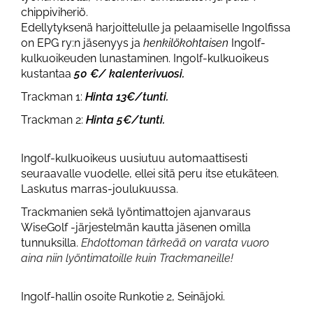
chippiviheriö.
Edellytyksenä harjoittelulle ja pelaamiselle Ingolfissa
on EPG ry:n jäsenyys ja
henkilökohtaisen
Ingolf-
kulkuoikeuden lunastaminen. Ingolf-kulkuoikeus
kustantaa
50 €/ kalenterivuosi.
Trackman 1:
Hinta 13€/tunti.
Trackman 2:
Hinta 5€/tunti.
Ingolf-kulkuoikeus uusiutuu automaattisesti
seuraavalle vuodelle, ellei sitä peru itse etukäteen.
Laskutus marras-joulukuussa.
Trackmanien sekä lyöntimattojen ajanvaraus
WiseGolf -järjestelmän kautta jäsenen omilla
tunnuksilla.
Ehdottoman tärkeää on varata vuoro
aina niin lyöntimatoille kuin Trackmaneille!​​​​​​​
Ingolf-hallin osoite Runkotie 2, Seinäjoki.