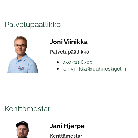
Palvelupäällikkö
Joni Viinikka
Palvelupäällikkö
050 911 6700
joni.viinikka@ruuhikoskigolf.fi
Kenttämestari
Jani Hjerpe
Kenttämestari