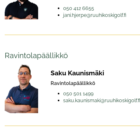
050 412 6655
jani.hjerpe@ruuhikoskigolf.fi
Ravintolapäällikkö
Saku Kaunismäki
Ravintolapäällikkö
050 501 1499
saku.kaunismaki@ruuhikoskigolf.f