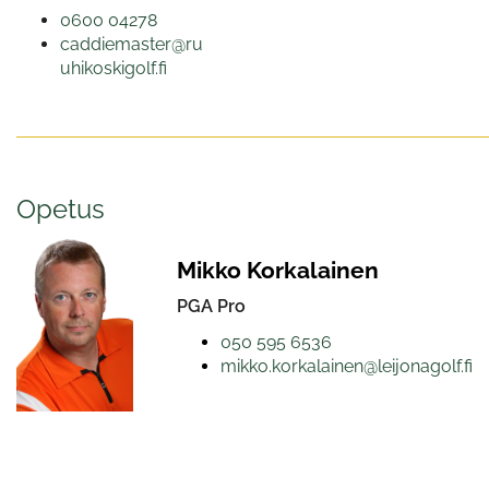
0600 04278
caddiemaster@ru
uhikoskigolf.fi
Opetus
Mikko Korkalainen
PGA Pro
050 595 6536
mikko.korkalainen@leijonagolf.fi