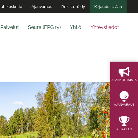
uhikoskella
Ajanvaraus
Rekisteröidy
Kirjaudu sisään
Palvelut
Seura (EPG ry)
Yhtiö
Yhteystiedot
AJAN­KOHTAISTA
AJAN­VARAUS
KILPAILUT