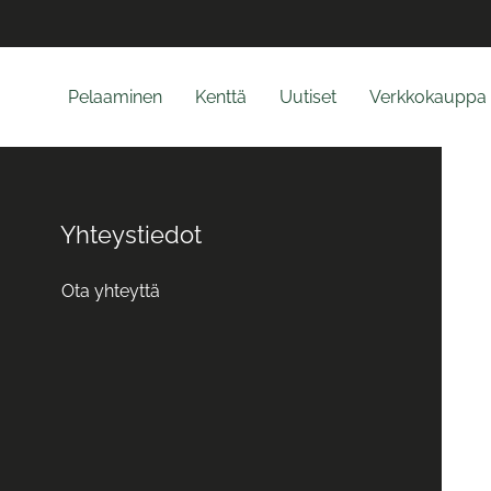
Pelaaminen
Kenttä
Uutiset
Verkkokauppa
Yhteystiedot
Ota yhteyttä