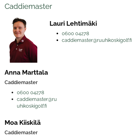
Caddiemaster
Lauri Lehtimäki
0600 04278
caddiemaster@ruuhikoskigolf.fi
Anna Marttala
Caddiemaster
0600 04278
caddiemaster@ru
uhikoskigolf.fi
Moa Kiiskilä
Caddiemaster