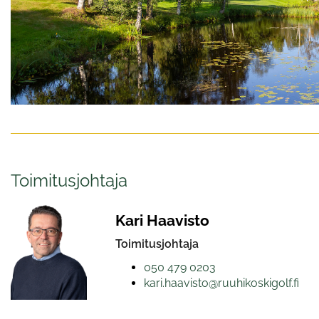
Toimitusjohtaja
Kari Haavisto
Toimitusjohtaja
050 479 0203
kari.haavisto@ruuhikoskigolf.fi