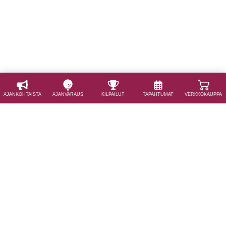
AJAN­KOHTAISTA
AJAN­VARAUS
KILPAILUT
TAPAHTUMAT
VERKKOKAUPPA