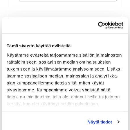
Mitä työtä haet?
*
Opinnäytetyö - Omistajastrategia
Tämä sivusto käyttää evästeitä
Opinnäytetyö - Bränditutkimus
Käytämme evästeitä tarjoamamme sisällön ja mainosten
Ravintola
räätälöimiseen, sosiaalisen median ominaisuuksien
Kentänhoito
tukemiseen ja kävijämäärämme analysoimiseen. Lisäksi
Avoin hakemus
jaamme sosiaalisen median, mainosalan ja analytiikka-
alan kumppaneillemme tietoja siitä, miten käytät
sivustoamme. Kumppanimme voivat yhdistää näitä
tietoja muihin tietoihin, joita olet antanut heille tai joita on
kerätty, kun olet käyttänyt heidän palvelujaan.
Hakemustekstisi tehtävään (tai liite alle).
Näytä tiedot