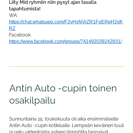
Liity Mid ryhmiin niin pysyt ajan tasalla
tapahtumista!
WA:
https://chat.whatsapp.com/F2vHxNVrZR1FoEReH2gK
RZ
Facebook:
https://www.facebook.com/groups/741492039242831/
Antin Auto -cupin toinen
osakilpailu
Sunnuntaina 25. toukokuuta oli aika ensimmäiselle
Antin Auto -cupin kotikisalle. Lempeän keväinen tuuli
ja reilu viidentoista asteen lämpötila tarjosivat