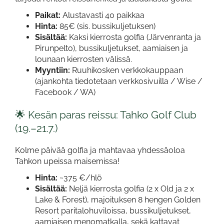
Paikat:
Alustavasti 40 paikkaa
Hinta:
85€ (sis. bussikuljetuksen)
Sisältää:
Kaksi kierrosta golfia (Järvenranta ja
Pirunpelto), bussikuljetukset, aamiaisen ja
lounaan kierrosten välissä.
Myyntiin:
Ruuhikosken verkkokauppaan
(ajankohta tiedotetaan verkkosivuilla / Wise /
Facebook / WA)
🌟 Kesän paras reissu: Tahko Golf Club
(19.–21.7.)
Kolme päivää golfia ja mahtavaa yhdessäoloa
Tahkon upeissa maisemissa!
Hinta:
~375 €/hlö
Sisältää:
Neljä kierrosta golfia (2 x Old ja 2 x
Lake & Forest), majoituksen 8 hengen Golden
Resort paritalohuviloissa, bussikuljetukset,
aamiaisen menomatkalla, sekä kattavat