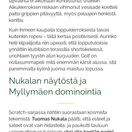
lajivalinta ei aikoinaan kohdistunut shakkiin.
Alkukierroksen niskaan vihmonut vesisade koetteli
paitsi grippien pitävyyttä, myös pelaajien henkistä
kanttia.
Kuin ihmeen kaupalla loppukierroksesta taivas
kuitenkin repesi – tällä kertaa positiivisesti. Aurinko
helli kilpailijoita niin upeasti, että lopputuloksia
ynnättiin klubitalon terassilla shortsikeleissä,
unohtaen tyystin alun kurjuuden. Golf on
nollasummapeli: mitä enemmän kärsit alussa, sitä
paremmalta kylmä juoma maistuu lopussa.
Nukalan näytöstä ja
Myllymäen dominointia
Scratch-sarjassa nähtiin suorastaan kosmista
tekemistä.
Tuomas Nukala
päätti, että esteet ja
sateet ovat vain hidasteita, ja paukutti tauluun
uskomattoman tuloksen:
yksi alle kentän parin!