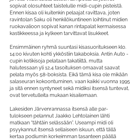
sopivat olosuhteet taistelulle midi-cupin pisteistä.
Ennen kisaa oli kuitenkin pelaajat ravittava, joten
ravintolan Saku oli henkilökuntineen loihtinut midien
ruokavalioon sopivat kanan rintapalat kermaisessa
kastikkeessa ja kylkeen tarvittavat lisukkeet.
Ensimmäinen ryhmä suuntasi kisasuoritukseen klo.
14:00 kivuten kohti ykköstiin takaboksia. Antin Auto -
cupin kotikisoja pelataan takatiiltä, mutta
halutessaan yli 12,4 tasoituksen omaavat saavat
pelata myös 58-boksista. Eikä tämä kisa ole mikään
salaseuran kokoontuminen, vaan kaikki vuonna 1995
ja sitä ennen syntyneet sekä midiksi itsensä tuntevat,
ovat tervetulleita mukaan kisailemaan.
Lakesiden Järvenrannassa itsensä alle par-
tulokseen pelannut Jaakko Lehtolainen lähti
matkaan “tähtäin selässään”. Useampi midi oli
psyykannut itsensä sellaiseen iskuun, että tällä
kertaa podiumin korkeimman tasanteen päällä