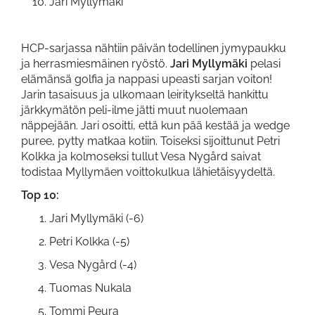
Jari Myllymäki
HCP-sarjassa nähtiin päivän todellinen jymypaukku
ja herrasmiesmäinen ryöstö.
Jari Myllymäki
pelasi
elämänsä golfia ja nappasi upeasti sarjan voiton!
Jarin tasaisuus ja ulkomaan leiritykseltä hankittu
järkkymätön peli-ilme jätti muut nuolemaan
näppejään. Jari osoitti, että kun pää kestää ja wedge
puree, pytty matkaa kotiin. Toiseksi sijoittunut Petri
Kolkka ja kolmoseksi tullut Vesa Nygård saivat
todistaa Myllymäen voittokulkua lähietäisyydeltä.
Top 10:
Jari Myllymäki (-6)
Petri Kolkka (-5)
Vesa Nygård (-4)
Tuomas Nukala
Tommi Peura