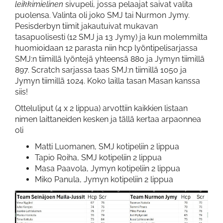
leikkimielinen
sivupeli, jossa pelaajat saivat valita
puolensa. Valinta oli joko SMJ tai Nurmon Jymy.
Pesisderbyn tiimit jakautuivat mukavan
tasapuolisesti (12 SMJ ja 13 Jymy) ja kun molemmilta
huomioidaan 12 parasta niin hcp lyöntipelisarjassa
SMJ:n tiimillä lyöntejä yhteensä 880 ja Jymyn tiimillä
897. Scratch sarjassa taas SMJ:n tiimillä 1050 ja
Jymyn tiimillä 1024. Koko lailla tasan Masan kanssa
siis!
Otteluliput (4 x 2 lippua) arvottiin kaikkien listaan
nimen laittaneiden kesken ja tällä kertaa arpaonnea
oli
Matti Luomanen, SMJ kotipeliin 2 lippua
Tapio Roiha, SMJ kotipeliin 2 lippua
Masa Paavola, Jymyn kotipeliin 2 lippua
Miko Panula, Jymyn kotipeliin 2 lippua