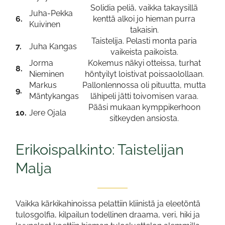
Solidia peliä, vaikka takaysillä
Juha-Pekka
6.
kenttä alkoi jo hieman purra
Kuivinen
takaisin.
Taistelija. Pelasti monta paria
7.
Juha Kangas
vaikeista paikoista.
Jorma
Kokemus näkyi otteissa, turhat
8.
Nieminen
höntyilyt loistivat poissaolollaan.
Markus
Pallonlennossa oli pituutta, mutta
9.
Mäntykangas
lähipeli jätti toivomisen varaa.
Pääsi mukaan kymppikerhoon
10.
Jere Ojala
sitkeyden ansiosta.
Erikoispalkinto: Taistelijan
Malja
Vaikka kärkikahinoissa pelattiin kliinistä ja eleetöntä
tulosgolfia, kilpailun todellinen draama, veri, hiki ja