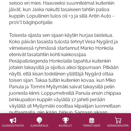
seisoo eri mies. Haaveeksi suunnitelmat kuitenkin
jäivät, kun Jaska nakutti tasaiseen tahtiin palloa
kuppiin. Lopullinen tulos oli +3 ja sillä Antin Auto -
proV:t bäginpohjalle.
Toisesta sijasta sen sijaan käytiin hurjaa taistelua.
Koko päivän tasaista tulosta tehnyt Vesa Nygård ja
viimeisessä ryhmässä startannut Marko Honkola
etenivät tasatahtiin kohti kakkossijaa.
Pesäpallolegenda Honkolalle tapahtui kuitenkin
jotakin takaysillä ja sijoitus alkoi tippumaan. Pitkään
näytti, että kisan todellinen yllättäjä Nygård ottaa
toisen sijan. Takaa tultiin kuitenkin kovaa, kun Miko
Panula ja Tommi Myllymäki saivat takaysillä pelin
juonesta kiinni. Loppumetreillä Panula ensin chippaa
birkkupallon kuppiin väylällä 17 jaheti perään
väylällä 18 Myllymäki osoittaa kilpailijan luonnettaan
puttaamalla, niin ikään, birkun. Samaan aikaan
Nygård viimeistelee varmoja paareja.
Lopputuloksena koko kolmikko pelaa tuloksen 80.
AJAN­KOHTAISTA
AJAN­VARAUS
KILPAILUT
TAPAHTUMAT
VERKKOKAUPPA