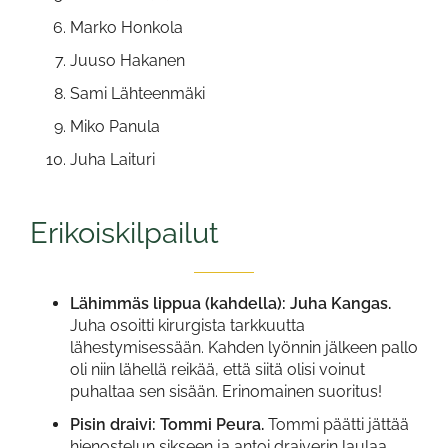
Marko Honkola
Juuso Hakanen
Sami Lähteenmäki
Miko Panula
Juha Laituri
Erikoiskilpailut
Lähimmäs lippua (kahdella): Juha Kangas.
Juha osoitti kirurgista tarkkuutta
lähestymisessään. Kahden lyönnin jälkeen pallo
oli niin lähellä reikää, että siitä olisi voinut
puhaltaa sen sisään. Erinomainen suoritus!
Pisin draivi: Tommi Peura.
Tommi päätti jättää
hienostelun sikseen ja antoi draiverin laulaa.