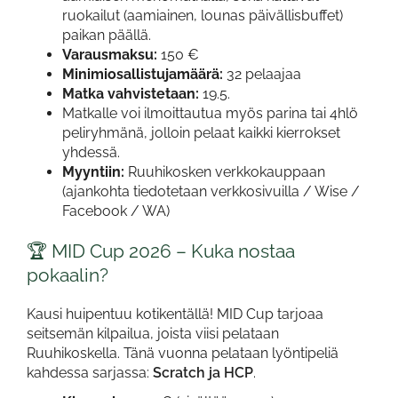
ruokailut (aamiainen, lounas päivällisbuffet)
paikan päällä.
Varausmaksu:
150 €
Minimiosallistujamäärä:
32 pelaajaa
Matka vahvistetaan:
19.5.
Matkalle voi ilmoittautua myös parina tai 4hlö
peliryhmänä, jolloin pelaat kaikki kierrokset
yhdessä.
Myyntiin:
Ruuhikosken verkkokauppaan
(ajankohta tiedotetaan verkkosivuilla / Wise /
Facebook / WA)
🏆 MID Cup 2026 – Kuka nostaa
pokaalin?
Kausi huipentuu kotikentällä! MID Cup tarjoaa
seitsemän kilpailua, joista viisi pelataan
Ruuhikoskella. Tänä vuonna pelataan lyöntipeliä
kahdessa sarjassa:
Scratch ja HCP
.