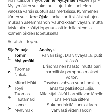
Mainittakoon myös
Janne Myllymäen
viides sija –
Myllymäkien sukukokous sujui tulosluettelon
valossa varsin suotuisissa merkeissä. Kymmenen
kärjen sulki
Jere Ojala
, jonka kortti sisälsi huhujen
mukaan useammankin "vauhdikkaan" väylän, mutta
taisteluilme säilyi loppuun asti todella hienolla
kolmen birdien lopetuksella.
Scratch – Top 10
Sija
Pelaaja
Analyysi
Tommi
Päivän kingi. Draivit väylällä, putit
1.
Myllymäki
sisässä.
Erinomainen haasto, mutta pari
Tuomas
2.
harmillista pomppua maksoi
Nukala
voiton.
Mikael Mäki-
Tasaisen vahvaa suorittamista,
3.
Töyli
ansaittu palkintopallisija.
Tuomas
Mitalisijat jäivät harmittavan lähelle.
4.
Hautamäki
Ensi kerralla sitten!
Janne
Sukuperinteitä kunnioittaen
5.
Myllymäki
vahvasti viiden sakkiin.