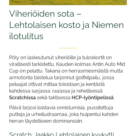
Viheriöiden sota –
Lehtolaisen kosto ja Niemen
ilotulitus
Pöly on laskeutunut viheriöille ja tuloskortit on
virallisesti tarkistettu. Kauden kolmas Antin Auto Mid
Cup on pelattu. Takana on herrasmiesmäistä mutta
armotonta taistelua tarjonnut golfkilpailu, jossa
pelaajat ottivat mittaa toisistaan ja kentästä
kahdessa sarjassa: raa’assa ja rehellisessä
Scratchissa
sekä taktisessa
HCP-lyöntipelissä
.
Päivä tarjosi loistavia onnistumisia, pussitettuja
putteja ja urheiludraamaa, joka huipentui kahden
herran täydelliseen dominanssiin.
Scratch: Jaakko Lehtolainen kyykytti