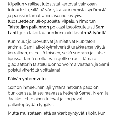
Kilpailun viralliset tuloslistat kertovat vain osan
totuudesta, sillä päivän yksi suurimmista sydämistä
ja periksiantamattomin asenne löytyivät
tulosluettelon ulkopuolelta. Kilpailun himoitun
Taistelijan palkinnon
pokkasi itseoikeutetusti
Sami
Lahti
, joka takoi tauluun kunnioitettavat
108 lyöntiä
!
Kun muut jo luovuttivat ja miettivät klubitalon
antimia, Sami jatkoi kylmäveristä urakkaansa väylä
kerrallaan, esteestä toiseen, selkä suorana ja katse
lipussa. Tämä ei ollut vain golfkierros – tämä oli
gladiaattorin taistelu luonnonvoimia vastaan, ja Sami
poistui viheriöltä voittajana!
Päivän yhteenveto:
Golf on ihmeellinen laji: yhtenä hetkenä pallo on
bunkkerissa, ja seuraavassa hetkenä Sameli Niemi ja
Jaakko Lehtolainen tulevat ja korjaavat
palkintopöydän tyhjäksi.
Mutta muistetaan, että sankarit syntyvät silloin, kun