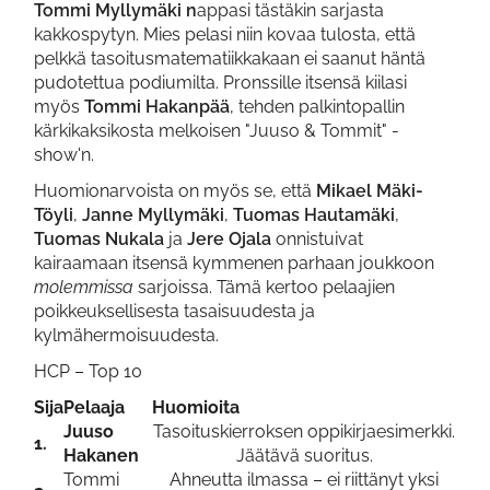
Tommi Myllymäki n
appasi tästäkin sarjasta
kakkospytyn. Mies pelasi niin kovaa tulosta, että
pelkkä tasoitusmatematiikkakaan ei saanut häntä
pudotettua podiumilta. Pronssille itsensä kiilasi
myös
Tommi Hakanpää
, tehden palkintopallin
kärkikaksikosta melkoisen "Juuso & Tommit" -
show'n.
Huomionarvoista on myös se, että
Mikael Mäki-
Töyli
,
Janne Myllymäki
,
Tuomas Hautamäki
,
Tuomas Nukala
ja
Jere Ojala
onnistuivat
kairaamaan itsensä kymmenen parhaan joukkoon
molemmissa
sarjoissa. Tämä kertoo pelaajien
poikkeuksellisesta tasaisuudesta ja
kylmähermoisuudesta.
HCP – Top 10
Sija
Pelaaja
Huomioita
Juuso
Tasoituskierroksen oppikirjaesimerkki.
1.
Hakanen
Jäätävä suoritus.
Tommi
Ahneutta ilmassa – ei riittänyt yksi