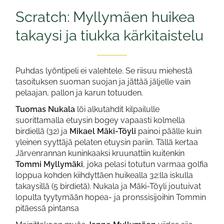
Scratch: Myllymäen huikea
takaysi ja tiukka kärkitaistelu
Puhdas lyöntipeli ei valehtele. Se riisuu miehestä
tasoituksen suoman suojan ja jättää jäljelle vain
pelaajan, pallon ja karun totuuden.
Tuomas Nukala
löi alkutahdit kilpailulle
suorittamalla etuysin bogey vapaasti kolmella
birdiellä (32) ja
Mikael Mäki-Töyli
painoi päälle kuin
yleinen syyttäjä pelaten etuysin pariin. Tällä kertaa
Järvenrannan kuninkaaksi kruunattiin kuitenkin
Tommi Myllymäki
, joka pelasi totutun varmaa golfia
loppua kohden kiihdyttäen huikealla 32:lla iskulla
takaysillä (5 birdietä). Nukala ja Mäki-Töyli joutuivat
lopulta tyytymään hopea- ja pronssisijoihin Tommin
pitäessä pintansa