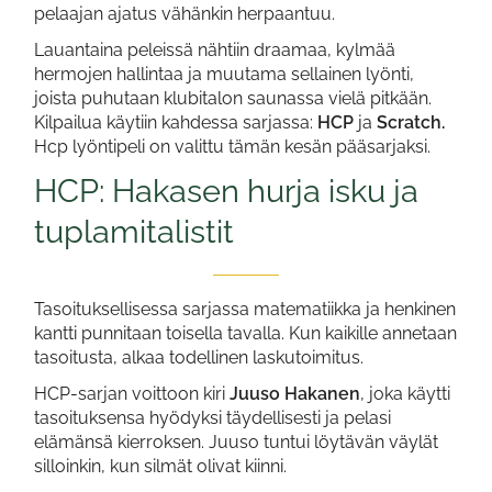
pelaajan ajatus vähänkin herpaantuu.
Lauantaina peleissä nähtiin draamaa, kylmää
hermojen hallintaa ja muutama sellainen lyönti,
joista puhutaan klubitalon saunassa vielä pitkään.
Kilpailua käytiin kahdessa sarjassa:
HCP
ja
Scratch.
Hcp lyöntipeli on valittu tämän kesän pääsarjaksi.
HCP: Hakasen hurja isku ja
tuplamitalistit
Tasoituksellisessa sarjassa matematiikka ja henkinen
kantti punnitaan toisella tavalla. Kun kaikille annetaan
tasoitusta, alkaa todellinen laskutoimitus.
HCP-sarjan voittoon kiri
Juuso Hakanen
, joka käytti
tasoituksensa hyödyksi täydellisesti ja pelasi
elämänsä kierroksen. Juuso tuntui löytävän väylät
silloinkin, kun silmät olivat kiinni.