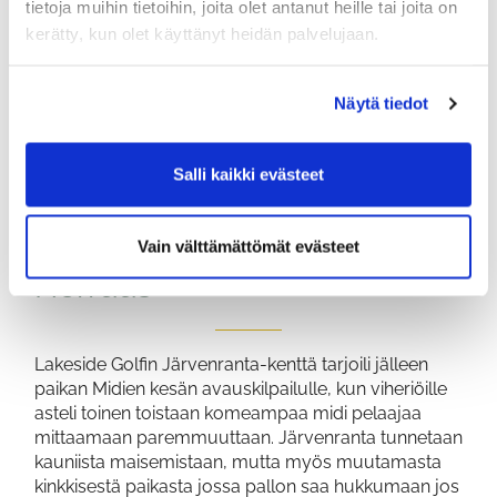
tietoja muihin tietoihin, joita olet antanut heille tai joita on
kerätty, kun olet käyttänyt heidän palvelujaan.
Näytä tiedot
Salli kaikki evästeet
Midien kevätretki 2026
Lakesiden Järvenrannan
Vain välttämättömät evästeet
Herruus
Lakeside Golfin Järvenranta-kenttä tarjoili jälleen
paikan Midien kesän avauskilpailulle, kun viheriöille
asteli toinen toistaan komeampaa midi pelaajaa
mittaamaan paremmuuttaan. Järvenranta tunnetaan
kauniista maisemistaan, mutta myös muutamasta
kinkkisestä paikasta jossa pallon saa hukkumaan jos