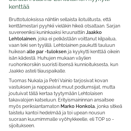
kenttää
Bruttotuloksissa nähtiin sellaista ilotulitusta, että
kenttämestari pyyhkii vieläkin hikeä otsaltaan. Sarjan
suvereeniksi kuninkaaksi kruunattiin
Jaakko
Lehtolainen
, joka ei pelkästään voittanut kilpailua,
vaan teki sen tyylillä. Lehtolainen paukutti tauluun
huikean
alle par -tuloksen
ja kyykytti kenttää oikein
isän kädestä. Huhujen mukaan väylien
ruohonkorsikin suoristi itsensä kunnioituksesta, kun
Jaakko asteli tiiauspaikalle.
Tuomas Nukala ja Petri Vainio tarjosivat kovan
vastuksen ja nappasivat muut podiumsijat, mutta
joutuivat tällä kertaa tyytymään Lehtolaisen
takavalojen katseluun. Erityismaininnan ansaitsee
myös periksiantamaton
Marko Honkola
, jonka sitkeä
taistelu kantoi hedelmää ja toi upean nousun
suoraan kuumimmalle vyöhykkeelle, eli TOP 10 -
sijoitukseen.