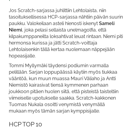
Jos Scratch-sarjassa juhlittiin Lehtolaista, niin
tasoituksellisessa HCP-sarjassa nähtiin päivän suurin
paukku. Valokeilaan asteli hienosti iskenyt
Sameli
Niemi
, joka pelasi sellaista unelmagolfia, että
kilpakumppaneilta loksahtivat leuat rintaan. Niemi piti
hermonsa kurissa ja jätti Scratch-voittaja
Lehtolaisenkin tällä kertaa nuolemaan näppejään
hopeasijalle.
Tommi Myllymäki täydensi podiumin varmalla
pelillään. Sarjan loppupäässä käytiin myös tiukkaa
vääntöä, kun muun muassa Mauri Väliaho ja Antti
Niemistö kairasivat tiensä kymmenen parhaan
joukkoon pitäen huolen siitä, että pisteistä taisteltiin
viimeiselle upotukselle saakka. Scratch-kakkonen
Tuomas Nukala osoitti venymistä venymällä
mukaan myös tämän sarjan kymppisijalle.
HCP TOP 10