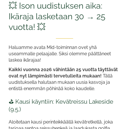
💥 Ison uudistuksen aika:
Ikäraja lasketaan 30 → 25
vuotta! 💥
Haluamme avata Mid-toiminnan ovet yhä
useammalle pelaajalle. Siksi olemme päättäneet
laskea ikärajaa!
Kaikki vuonna 2026 vähintään 25 vuotta täyttävät
ovat nyt lämpimästi tervetulleita mukaan!
Tällä
uudistuksella halutaan mukaan uusia kasvoja ja
entistä enemmän pöhinää koko kaudelle.
⛳ Kausi käyntiin: Kevätreissu Lakeside
(9.5.)
Aloitetaan kausi perinteikkäällä kevätretkellä, joka
tarjoaa rentoa reissuhenkeä ja laadukasta golfia.