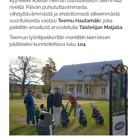
kyyneleet koettiin hieman tulosluettelon alemmilla
riveillä. Päivän puhututtavimmasta,
viihdyttävämmästä ja ehdottomasti sitkeimmästä
suorituksesta vastasi
Teemu Hautamäki
, joka
palkittiin ansaitusti arvostetulla
Taistelijan Maljalla
.
Teemun lyöntipelikorttiin merkittiin kierroksen
päätteeksi kunnioitettava luku
104
.