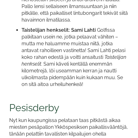
Pallo lensi sellaiseen ilmansuuntaan ja niin
pitkälle, että paikalliset lintubongarit tekivät siitä
havainnon ilmatilassa.
Taistelijan henkselit: Sami Lahti
Golfissa
palkitaan usein ne, jotka pelaavat vähiten –
mutta me haluamme muistaa niitä, jotka
antavat rahoilleen vastinetta! Sami Lahti pelasi
koko rahan edestä ja voitti ansaitusti
Taistelijan
henkselit
. Sami käveli kentällä enemmän
kilometrejä, löi useamman kerran ja nautti
ulkoilmasta pidempään kuin kukaan muu. Se
on sitä aitoa urheiluhenkeä!
Pesisderby
Nyt kun kaupungissa pelataan taas pitkästä aikaa
miesten pesäpallon Ykköspesiksen paikallisvääntöjä,
tänään pelattiin tavallisten kilpailujen ohella