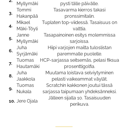
2.
Myllymäki
pysti tälle päivälle.
Tommi
Tasavarma kierros takasi
3.
Hakanpää
pronssimitalin.
Mikael
Tuplaten top-viidessä. Tasaisuus on
4.
Mäki-Töyli
valttia.
Janne
Tasapainoinen esitys molemmissa
5.
Myllymäki
sarjoissa.
Juha
Hiipi varjojen mailta tuloslistan
6.
Syrjämäki
paremmalle puolelle.
Tuomas
HCP-sarjassa seitsemäs, pelasi fiksua
7.
Hautamäki
prosenttigolfia.
Juha
Muutama loistava selviytyminen
8.
Jaakkola
pelasti vaikeammat väylät.
Tuomas
Scratchin kakkonen joutui tässä
9.
Nukala
sarjassa taipumaan yhdeksänneksi.
Jälleen sijalla 10. Tasaisuuden
10.
Jere Ojala
perikuva.