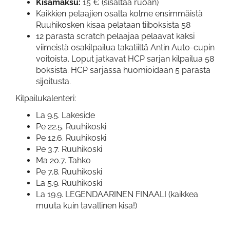
Kisamaksu:
15 € (sisältää ruoan)
Kaikkien pelaajien osalta kolme ensimmäistä
Ruuhikosken kisaa pelataan tiiboksista 58
12 parasta scratch pelaajaa pelaavat kaksi
viimeistä osakilpailua takatiiltä Antin Auto-cupin
voitoista. Loput jatkavat HCP sarjan kilpailua 58
boksista. HCP sarjassa huomioidaan 5 parasta
sijoitusta.
Kilpailukalenteri:
La 9.5. Lakeside
Pe 22.5. Ruuhikoski
Pe 12.6. Ruuhikoski
Pe 3.7. Ruuhikoski
Ma 20.7. Tahko
Pe 7.8. Ruuhikoski
La 5.9. Ruuhikoski
La 19.9. LEGENDAARINEN FINAALI (kaikkea
muuta kuin tavallinen kisa!)