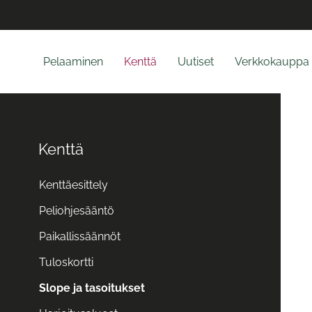
Pelaaminen
Kenttä
Uutiset
Verkkokauppa
Kenttä
Kenttäesittely
Peliohjesääntö
Paikallissäännöt
Tuloskortti
Slope ja tasoitukset