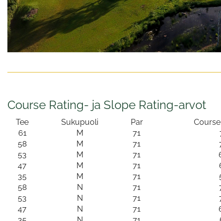
Course Rating- ja Slope Rating-arvot
Tee
Sukupuoli
Par
Course 
61
M
71
58
M
71
53
M
71
47
M
71
35
M
71
58
N
71
53
N
71
47
N
71
35
N
71