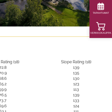
TAPAHTUMAT
VERKKOKAUPPA
Rating (18)
Slope Rating (18)
72.8
139
70.9
135
68.6
130
65.2
123
59.9
113
76.5
139
73.7
133
69.6
124
63.1
111