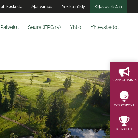
uhikoskella
Ajanvaraus
Rekisteröidy
Kirjaudu sisään
Palvelut
Seura (EPG ry)
Yhtiö
Yhteystiedot
AJAN­KOHTAISTA
AJAN­VARAUS
KILPAILUT