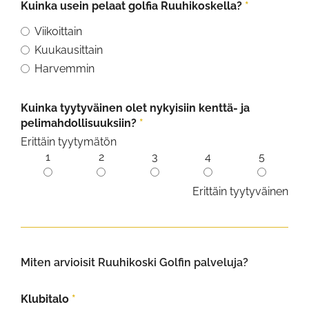
Kuinka usein pelaat golfia Ruuhikoskella?
*
Viikoittain
Kuukausittain
Harvemmin
Kuinka tyytyväinen olet nykyisiin kenttä- ja
pelimahdollisuuksiin?
*
Erittäin tyytymätön
1
2
3
4
5
Erittäin tyytyväinen
Miten arvioisit Ruuhikoski Golfin palveluja?
Klubitalo
*