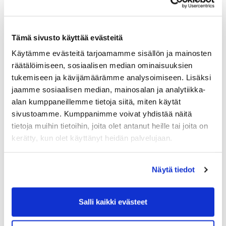
tulevaisuudelle? (Valitse kolme tärkeintä kohtaa)
*
Kentän ja ympäristön kehittäminen
Kilpailuiden ja tapahtumien monipuolistaminen
Tämä sivusto käyttää evästeitä
Valmennusmahdollisuuksien parantaminen
Käytämme evästeitä tarjoamamme sisällön ja mainosten
Yhteisön ja jäsenten aktivointi
räätälöimiseen, sosiaalisen median ominaisuuksien
Junioritoiminnan lisääminen
tukemiseen ja kävijämäärämme analysoimiseen. Lisäksi
jaamme sosiaalisen median, mainosalan ja analytiikka-
Ympäristöystävällisyys ja kestävä kehitys
alan kumppaneillemme tietoja siitä, miten käytät
sivustoamme. Kumppanimme voivat yhdistää näitä
tietoja muihin tietoihin, joita olet antanut heille tai joita on
Miten seuran jäsenten osallistumista voidaan
kerätty, kun olet käyttänyt heidän palvelujaan.
parantaa? (Valitse kolme tärkeintä kohtaa)
*
Lisäämällä yhteisiä tapahtumia
Näytä tiedot
Lisäämällä erilaisia kilpailuja
Parantamalla seuran viestintää
Lisäämällä yhteistyötä muiden golfseurojen
Salli kaikki evästeet
kanssa
Kehittämällä valmennus- ja opetustarjontaa