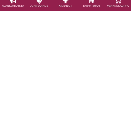
AJAN­KOHTAISTA
AJAN­VARAUS
KILPAILUT
TAPAHTUMAT
VERKKOKAUPPA