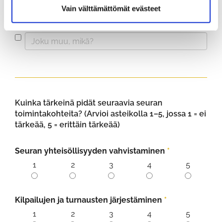
Vain välttämättömät evästeet
Lisäämällä golfiin liittymätöntä
tapahtumatarjontaa
Kuinka tärkeinä pidät seuraavia seuran
toimintakohteita? (Arvioi asteikolla 1–5, jossa 1 = ei
tärkeää, 5 = erittäin tärkeää)
Seuran yhteisöllisyyden vahvistaminen
*
1
2
3
4
5
Kilpailujen ja turnausten järjestäminen
*
1
2
3
4
5