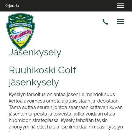
Navig
Kirjaudu
Navig
Jäsenkysely
Ruuhikoski Golf
jäsenkysely
Kyselyn tarkoitus on antaa jäsenille mahdollisuus
kertoa avoimesti omista ajatuksistaan ja ideoistaan.
Tämä auttaa seuran johtoa saamaan kattavan kuvan
jäsenten tarpeista ja toiveista, jotka voidaan ottaa
huomioon strategiassa.
Kysely tehdään täysin
anonyyminä ellet halua itse ilmoittaa nimeäsi kyselyn