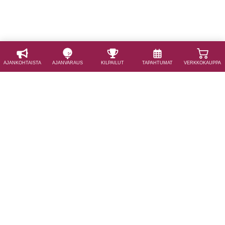
AJAN­KOHTAISTA
AJAN­VARAUS
KILPAILUT
TAPAHTUMAT
VERKKOKAUPPA