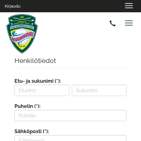
Navig
Kirjaudu
Navig
Henkilötiedot
Etu- ja sukunimi (*):
Puhelin (*):
Sähköposti (*):