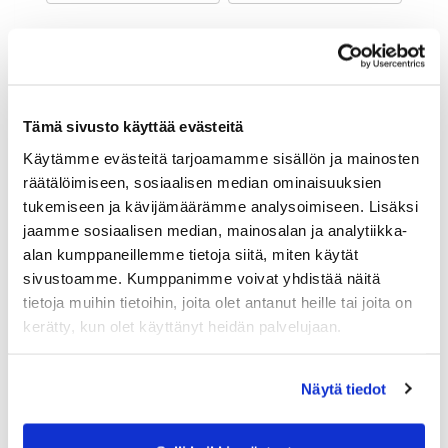
Maa (*):
Suomi
Golf jäsenyys
Tämä sivusto käyttää evästeitä
Käytämme evästeitä tarjoamamme sisällön ja mainosten
Valitse seura:
räätälöimiseen, sosiaalisen median ominaisuuksien
tukemiseen ja kävijämäärämme analysoimiseen. Lisäksi
jaamme sosiaalisen median, mainosalan ja analytiikka-
Jäsennumero:
alan kumppaneillemme tietoja siitä, miten käytät
sivustoamme. Kumppanimme voivat yhdistää näitä
tietoja muihin tietoihin, joita olet antanut heille tai joita on
Lisätiedot
kerätty, kun olet käyttänyt heidän palvelujaan.
Näytä tiedot
Syntymäaika: (*)