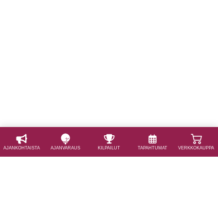
AJAN­KOHTAISTA
AJAN­VARAUS
KILPAILUT
TAPAHTUMAT
VERKKOKAUPPA