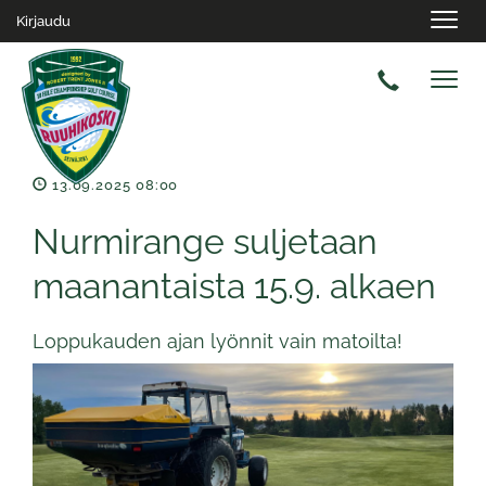
Navig
Kirjaudu
Navig
13.09.2025 08:00
Nurmirange suljetaan
maanantaista 15.9. alkaen
Loppukauden ajan lyönnit vain matoilta!