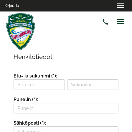
Navig
Kirjaudu
Navig
Henkilötiedot
Etu- ja sukunimi (*):
Puhelin (*):
Sähköposti (*):