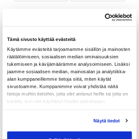
Maa (*):
Suomi
Golf jäsenyys
Tämä sivusto käyttää evästeitä
Käytämme evästeitä tarjoamamme sisällön ja mainosten
Valitse seura:
räätälöimiseen, sosiaalisen median ominaisuuksien
tukemiseen ja kävijämäärämme analysoimiseen. Lisäksi
jaamme sosiaalisen median, mainosalan ja analytiikka-
Jäsennumero:
alan kumppaneillemme tietoja siitä, miten käytät
sivustoamme. Kumppanimme voivat yhdistää näitä
tietoja muihin tietoihin, joita olet antanut heille tai joita on
Lisätiedot
kerätty, kun olet käyttänyt heidän palvelujaan.
Näytä tiedot
Syntymäaika: (*)