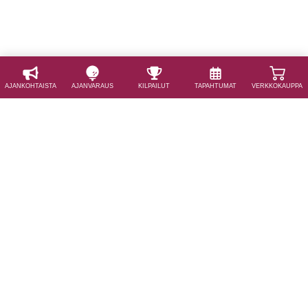
AJAN­KOHTAISTA
AJAN­VARAUS
KILPAILUT
TAPAHTUMAT
VERKKOKAUPPA