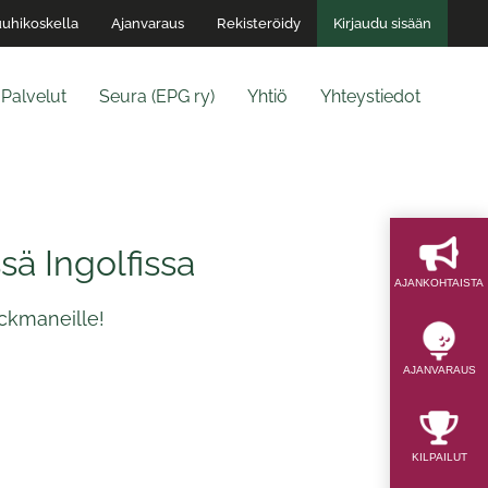
uhikoskella
Ajanvaraus
Rekisteröidy
Kirjaudu sisään
Palvelut
Seura (EPG ry)
Yhtiö
Yhteystiedot
ä Ingolfissa
AJAN­KOHTAISTA
ckmaneille!
AJAN­VARAUS
KILPAILUT