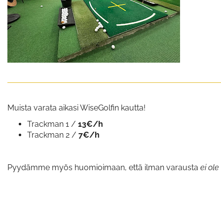
Muista varata aikasi WiseGolfin kautta!
Trackman 1 /
13€/h
Trackman 2 /
7€/h
Pyydämme myös huomioimaan, että ilman varausta
ei ol