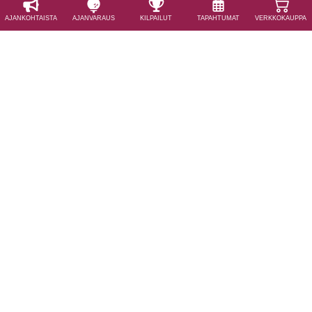
AJAN­KOHTAISTA
AJAN­VARAUS
KILPAILUT
TAPAHTUMAT
VERKKOKAUPPA