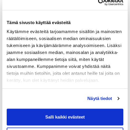
Maa (*):
Suomi
Tämä sivusto käyttää evästeitä
Golf jäsenyys
Käytämme evästeitä tarjoamamme sisällön ja mainosten
räätälöimiseen, sosiaalisen median ominaisuuksien
tukemiseen ja kävijämäärämme analysoimiseen. Lisäksi
Valitse seura:
jaamme sosiaalisen median, mainosalan ja analytiikka-
alan kumppaneillemme tietoja siitä, miten käytät
sivustoamme. Kumppanimme voivat yhdistää näitä
Jäsennumero:
tietoja muihin tietoihin, joita olet antanut heille tai joita on
kerätty, kun olet käyttänyt heidän palvelujaan.
Lisätiedot
Näytä tiedot
Syntymäaika: (*)
Salli kaikki evästeet