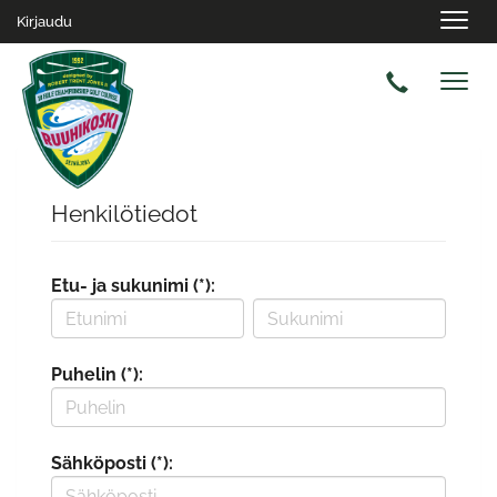
Navig
Kirjaudu
Navig
Henkilötiedot
Etu- ja sukunimi (*):
Puhelin (*):
Sähköposti (*):