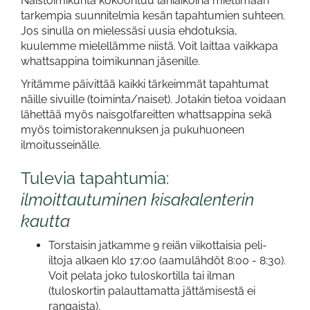
Naistoimikunta kokoontuu lähiaikoina miettimään
tarkempia suunnitelmia kesän tapahtumien suhteen.
Jos sinulla on mielessäsi uusia ehdotuksia,
kuulemme mielellämme niistä. Voit laittaa vaikkapa
whattsappina toimikunnan jäsenille.
Yritämme päivittää kaikki tärkeimmät tapahtumat
näille sivuille (toiminta/naiset). Jotakin tietoa voidaan
lähettää myös naisgolfareitten whattsappina sekä
myös toimistorakennuksen ja pukuhuoneen
ilmoitusseinälle.
Tulevia tapahtumia:
ilmoittautuminen kisakalenterin
kautta
Torstaisin jatkamme 9 reiän viikottaisia peli-
iltoja alkaen klo 17:00 (aamulähdöt 8:00 - 8:30).
Voit pelata joko tuloskortilla tai ilman
(tuloskortin palauttamatta jättämisestä ei
rangaista).