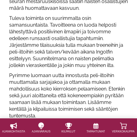
seuran mestaruuskisoissa saatiin naisten osallistujien
määrä huomattavaan kasvuun.
Tuleva toiminta on suurimmalta osin
samansuuntaista. Tavoitteena on luoda helposti
lähestyttävä positiivinen ilmapiiri ja toivomme
edelleen runsaasti osallistujia tapahtumiin.
Järjestämme tilaisuuksia tulla mukaan treeneihin ja
peli-iltoihin sekä talven/kevään aikana Ingolfin
esittelyyn. Suunnitelmana on naisten pelimatka
jollekin vieraskentälle ja jokin muu yhteinen ilta.
Pyrimme luomaan uutta innostusta peli-iltoihin
muuttamalla sarjajakoa ja ottamalla mukaan
mahdollisuus koko kierroksen pelaamiseen. Etenkin
sekä juuri aloittaneita että kokeneempiakin pyritään
saamaan lisää mukaan toimintaan. Lisäämme
kentällä ja kilpailuissa toimimisen sekä sääntöjen
tuntemusta.
Toimikunnalle voi laittaa ehdotuksia ja toiveita
sähköpostiin
epgnaiset@gmail.com
tai soittamalla/
AJAN­KOHTAISTA
AJAN­VARAUS
KILPAILUT
TAPAHTUMAT
VERKKOKAUPPA
laittamalla viestiä jollekin meistä.