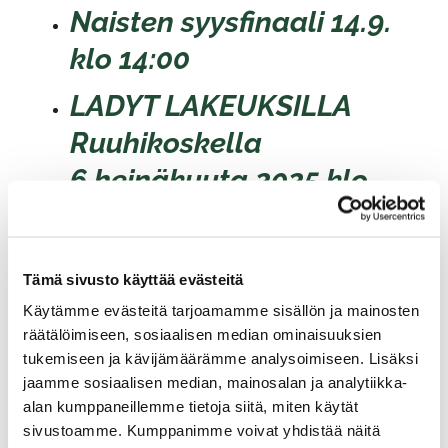
Naisten syysfinaali 14.9.
klo 14:00
LADY
T LAKEUKSILLA
Ruuhikoskella
6.heinäkuuta 2025 klo
14:00
Muut Ladyt lakeudella
Tämä sivusto käyttää evästeitä
tapahtumat:
Käytämme evästeitä tarjoamamme sisällön ja mainosten
räätälöimiseen, sosiaalisen median ominaisuuksien
Kuortane 18.5.2025,
Lappajärvi
tukemiseen ja kävijämäärämme analysoimiseen. Lisäksi
25.5.2025,
Härmä 29.6.2025,
jaamme sosiaalisen median, mainosalan ja analytiikka-
Kauhajoki 10.8.2025 ja
Vaasa
alan kumppaneillemme tietoja siitä, miten käytät
sivustoamme. Kumppanimme voivat yhdistää näitä
7.9.2025