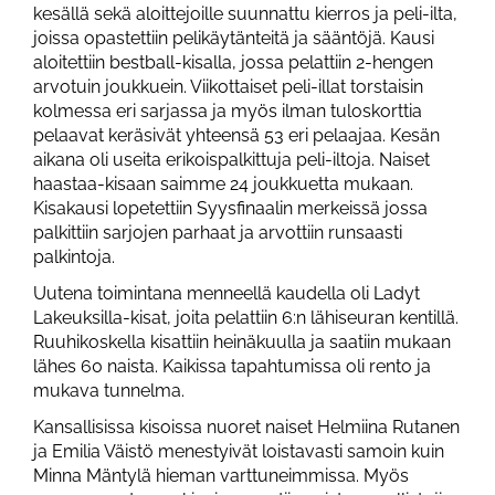
kesällä sekä aloittejoille suunnattu kierros ja peli-ilta,
joissa opastettiin pelikäytänteitä ja sääntöjä. Kausi
aloitettiin bestball-kisalla, jossa pelattiin 2-hengen
arvotuin joukkuein. Viikottaiset peli-illat torstaisin
kolmessa eri sarjassa ja myös ilman tuloskorttia
pelaavat keräsivät yhteensä 53 eri pelaajaa. Kesän
aikana oli useita erikoispalkittuja peli-iltoja. Naiset
haastaa-kisaan saimme 24 joukkuetta mukaan.
Kisakausi lopetettiin Syysfinaalin merkeissä jossa
palkittiin sarjojen parhaat ja arvottiin runsaasti
palkintoja.
Uutena toimintana menneellä kaudella oli Ladyt
Lakeuksilla-kisat, joita pelattiin 6:n lähiseuran kentillä.
Ruuhikoskella kisattiin heinäkuulla ja saatiin mukaan
lähes 60 naista. Kaikissa tapahtumissa oli rento ja
mukava tunnelma.
Kansallisissa kisoissa nuoret naiset Helmiina Rutanen
ja Emilia Väistö menestyivät loistavasti samoin kuin
Minna Mäntylä hieman varttuneimmissa. Myös