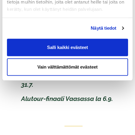
tietoja muihin tietoihin, joita olet antanut heille tai joita on
Seniorinaiset yli 50 v
kerätty, kun olet käyttänyt heidän palvelujaan.
Näytä tiedot
Suomen golfsenioreiden
aluetour osakilpailut:
Salli kaikki evästeet
Vain välttämättömät evästeet
1. Kokkolan golf 12.6. 2.
Järviseudun golf 10.7. 3. Botnia golf
31.7.
​​​​​​​Alutour-finaali Vaasassa la 6.9.