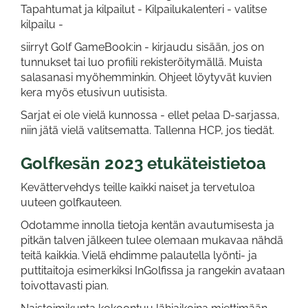
Tapahtumat ja kilpailut - Kilpailukalenteri - valitse
kilpailu -
siirryt Golf GameBook:in - kirjaudu sisään, jos on
tunnukset tai luo profiili rekisteröitymällä. Muista
salasanasi myöhemminkin. Ohjeet löytyvät kuvien
kera myös etusivun uutisista.
Sarjat ei ole vielä kunnossa - ellet pelaa D-sarjassa,
niin jätä vielä valitsematta. Tallenna HCP, jos tiedät.
Golfkesän 2023 etukäteistietoa
Kevättervehdys teille kaikki naiset ja tervetuloa
uuteen golfkauteen.
Odotamme innolla tietoja kentän avautumisesta ja
pitkän talven jälkeen tulee olemaan mukavaa nähdä
teitä kaikkia. Vielä ehdimme palautella lyönti- ja
puttitaitoja esimerkiksi InGolfissa ja rangekin avataan
toivottavasti pian.