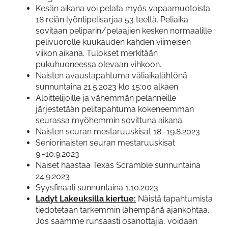
Kesän aikana voi pelata myös vapaamuotoista
18 reiän lyöntipelisarjaa 53 teeltä. Peliaika
sovitaan peliparin/pelaajien kesken normaalille
pelivuorolle kuukauden kahden viimeisen
viikon aikana. Tulokset merkitään
pukuhuoneessa olevaan vihkoon.
Naisten avaustapahtuma väliaikalähtönä
sunnuntaina 21.5.2023 klo 15:00 alkaen.
Aloittelijoille ja vähemmän pelanneille
järjestetään pelitapahtuma kokeneemman
seurassa myöhemmin sovittuna aikana.
Naisten seuran mestaruuskisat 18.-19.8.2023
Seniorinaisten seuran mestaruuskisat
9.-10.9.2023
Naiset haastaa Texas Scramble sunnuntaina
24.9.2023
Syysfinaali sunnuntaina 1.10.2023
Ladyt Lakeuksilla kiertue:
Näistä tapahtumista
tiedotetaan tarkemmin lähempänä ajankohtaa.
Jos saamme runsaasti osanottajia, voidaan