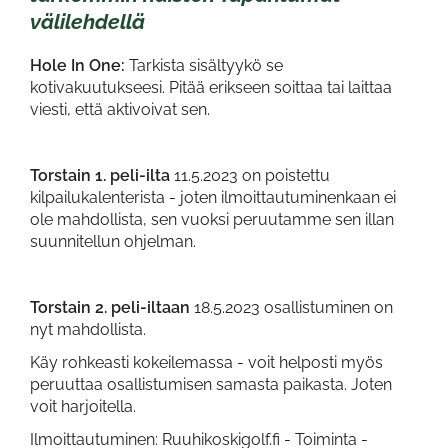
välilehdellä
Hole In One:
Tarkista sisältyykö se
kotivakuutukseesi. Pitää erikseen soittaa tai laittaa
viesti, että aktivoivat sen.
Torstain 1. peli-ilta
11.5.2023 on poistettu
kilpailukalenterista - joten ilmoittautuminenkaan ei
ole mahdollista, sen vuoksi peruutamme sen illan
suunnitellun ohjelman.
Torstain 2. peli-iltaan
18.5.2023 osallistuminen on
nyt mahdollista.
Käy rohkeasti kokeilemassa - voit helposti myös
peruuttaa osallistumisen samasta paikasta. Joten
voit harjoitella.
Ilmoittautuminen: Ruuhikoskigolf.fi - Toiminta -