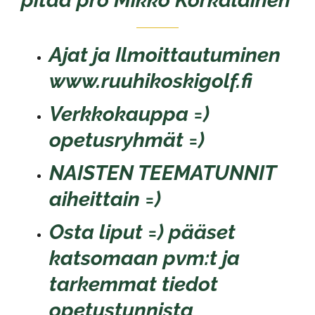
pitää pro Mikko Korkalainen
Ajat ja Ilmoittautuminen
www.ruuhikoskigolf.fi
Verkkokauppa =)
opetusryhmät =)
NAISTEN TEEMATUNNIT
aiheittain =)
Osta liput
=) pääset
katsomaan pvm:t ja
tarkemmat tiedot
opetustunnista