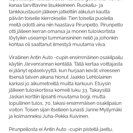
kanaa tarvittavine lisukkeineen. Ruokailu- ja
tankkaustauon jälkeen jatkettiin alikulun kautta
päivän toiselle kierrokselle. Tien toisella puolella
meitä odotti aina niin haastava Pirunpelto. Pirunpelto
otti jälleen kerran omansa ja monen tuloskortista
löytyikin useampi tummansininen neliö ja johonkin
kohtaa oli saattanut ilmestyä muutama viiva.
Virallinen Antin Auto -cupin ensimmäinen osakilpailu
käytiin Järvenrannan kentällä. Tällä kertaa voittajasta
ei jäänyt epäselvyyttä, kun hurjaan kevät vireeseen
itsensä talven aikana hionut Jaakko Lehtolainen
karkasi jo alkumetreillä muilta karkuun. Etuysin
jälkeen tuloskortissa komeili luku 33. Takaysillä
Jaskan korttiin lipsahti muutama bogi, mutta
lopullinen tulos, 70, takasi ensimmäisen osakilpalun
voiton. Toisen sijan itselleen lunasti Janne Myllymäki
ja kolmanneksi Juha-Pekka Kuivinen.
Pirunpellosta ei Antin Auto -cupin pisteitä jaeltu,