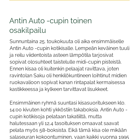
Antin Auto -cupin toinen
osakilpailu
Sunnuntaina 25. toukokuuta oli aika ensimmäiselle
Antin Auto -cupin kotikisalle. Lempeän keväinen tuuli
ja reilu viidentoista asteen lämpötila tarjosivat
sopivat olosuhteet taistelulle midi-cupin pisteistä.
Ennen kisaa oli kuitenkin pelaajat ravittava, joten
ravintolan Saku oli henkilökuntineen loihtinut midien
ruokavalioon sopivat kanan rintapalat kermaisessa
kastikkeessa ja kylkeen tarvittavat lisukkeet.
Ensimmäinen ryhmä suuntasi kisasuoritukseen klo.
14:00 kivuten kohti ykköstiin takaboksia. Antin Auto -
cupin kotikisoja pelataan takatiiltä, mutta
halutessaan yli 12,4 tasoituksen omaavat saavat
pelata myös 58-boksista. Eikä tämä kisa ole mikään
salaseuran kokoontuminen, vaan kaikki vuonna 1995