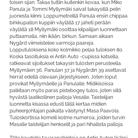
toisen sijan. Takaa tultiin kuitenkin kovaa, kun Miko
Panula ja Tommi Myllymäki saivat takaysillä pelin
juonesta kiinni. Loppumetreillä Panula ensin chippaa
birkkupallon kuppiin väylällä 17 jaheti perään
väylällä 18 Myllymäki osoittaa kilpailijan luonnettaan
puttaamalla, niin ikään, birkun. Samaan aikaan
Nygård viimeistelee varmoja paareja.
Lopputuloksena koko kolmikko pelaa tuloksen 80.
Koska tasoituksia ei Antin Auto -cupissa katsella,
ratkeavat sijoitukset takaysin tulosten perusteella.
Myllymäen 36, Panulan 37 ja Nygårdin 39 asettavat
herrat edellä olevaan järjestykseen. Joten loput
provikat Myllymäelle ja Panulalle. Midikisoissa
palkitaan myös paras pistebogey tulos, joten siitä
hyvästä laatikollinen palloja Vesalle. Taistelijan
luonnetta kisassa edusti tällä kertaa midien
puheenjohtajan paikalta väistynyt Masa Paavola.
Tuloskortissa komeili kolme numeroa, joiden turvin
Masalle taistelijan henkselit ja pari hihallista palloja.
Tälle kaudelle tavarapalkintoja on Antin Auton lisäksi