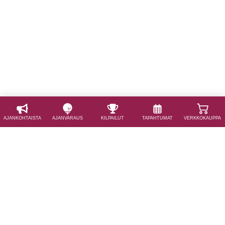
AJAN­KOHTAISTA
AJAN­VARAUS
KILPAILUT
TAPAHTUMAT
VERKKOKAUPPA