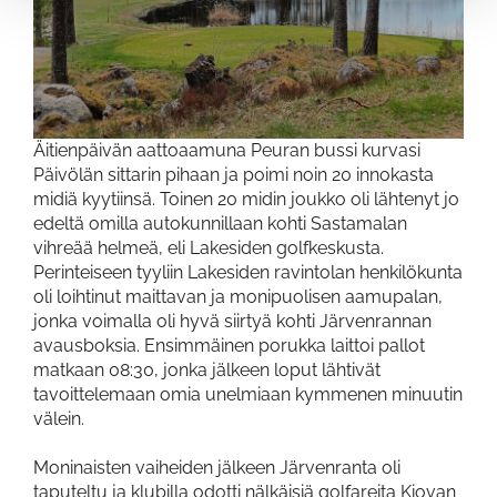
Äitienpäivän aattoaamuna Peuran bussi kurvasi
Päivölän sittarin pihaan ja poimi noin 20 innokasta
midiä kyytiinsä. Toinen 20 midin joukko oli lähtenyt jo
edeltä omilla autokunnillaan kohti Sastamalan
vihreää helmeä, eli Lakesiden golfkeskusta.
Perinteiseen tyyliin Lakesiden ravintolan henkilökunta
oli loihtinut maittavan ja monipuolisen aamupalan,
jonka voimalla oli hyvä siirtyä kohti Järvenrannan
avausboksia. Ensimmäinen porukka laittoi pallot
matkaan 08:30, jonka jälkeen loput lähtivät
tavoittelemaan omia unelmiaan kymmenen minuutin
välein.
Moninaisten vaiheiden jälkeen Järvenranta oli
taputeltu ja klubilla odotti nälkäisiä golfareita Kiovan