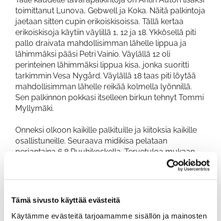
toimittanut Lunova, Gebwell ja Koka. Näitä palkintoja
jaetaan sitten cupin erikoiskisoissa. Tällä kertaa
erikoiskisoja käytiin väylillä 1, 12 ja 18. Ykkösellä piti
pallo draivata mahdollisimman lähelle lippua ja
lähimmäksi pääsi Petri Vainio. Väylällä 12 oli
perinteinen lähimmäksi lippua kisa, jonka suoritti
tarkimmin Vesa Nygård. Väylällä 18 taas piti löytää
mahdollisimman lähelle reikää kolmella lyönnillä.
Sen palkinnon pokkasi itselleen birkun tehnyt Tommi
Myllymäki.
Onneksi olkoon kaikille palkituille ja kiitoksia kaikille
osallistuneille. Seuraava midikisa pelataan
perjantaina 6.8 Ruuhikoskella. Tervetuloa mukaan
kaikki uudet ja vanhan pelaajat!
PÄIVITETTY ANTIN AUTO -CUPIN
Tämä sivusto käyttää evästeitä
PISTETILANNE LÖYTYY TÄÄLTÄ
Käytämme evästeitä tarjoamamme sisällön ja mainosten