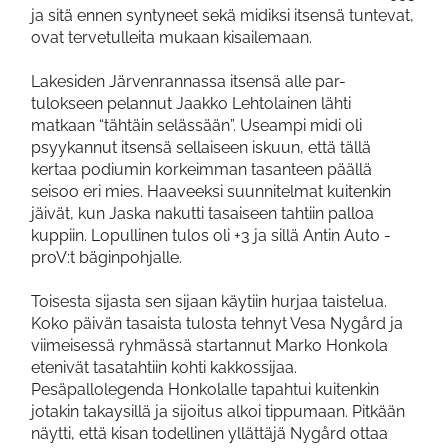
ja sitä ennen syntyneet sekä midiksi itsensä tuntevat,
ovat tervetulleita mukaan kisailemaan.
Lakesiden Järvenrannassa itsensä alle par-
tulokseen pelannut Jaakko Lehtolainen lähti
matkaan “tähtäin selässään”. Useampi midi oli
psyykannut itsensä sellaiseen iskuun, että tällä
kertaa podiumin korkeimman tasanteen päällä
seisoo eri mies. Haaveeksi suunnitelmat kuitenkin
jäivät, kun Jaska nakutti tasaiseen tahtiin palloa
kuppiin. Lopullinen tulos oli +3 ja sillä Antin Auto -
proV:t bäginpohjalle.
Toisesta sijasta sen sijaan käytiin hurjaa taistelua.
Koko päivän tasaista tulosta tehnyt Vesa Nygård ja
viimeisessä ryhmässä startannut Marko Honkola
etenivät tasatahtiin kohti kakkossijaa.
Pesäpallolegenda Honkolalle tapahtui kuitenkin
jotakin takaysillä ja sijoitus alkoi tippumaan. Pitkään
näytti, että kisan todellinen yllättäjä Nygård ottaa