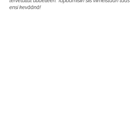
tervetullut uudelleen. Tapaamisiin siis viimeistään taas
ensi keväänä!