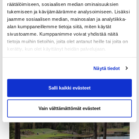
räätälöimiseen, sosiaalisen median ominaisuuksien
tukemiseen ja kävijämäärämme analysoimiseen. Lisäksi
Jos sinulla on ideoita midihenkeen sopivista
jaamme sosiaalisen median, mainosalan ja analytiikka-
erikoiskisoista, ole rohkeasti yhteydessä
alan kumppaneillemme tietoja siitä, miten käytät
toimikuntaan.
sivustoamme. Kumppanimme voivat yhdistää näitä
Miditoimikunta
tietoja muihin tietoihin, joita olet antanut heille tai joita on
kerätty, kun olet käyttänyt heidän palvelujaan.
Näytä tiedot
Midien kevätreissu
Salli kaikki evästeet
Vain välttämättömät evästeet