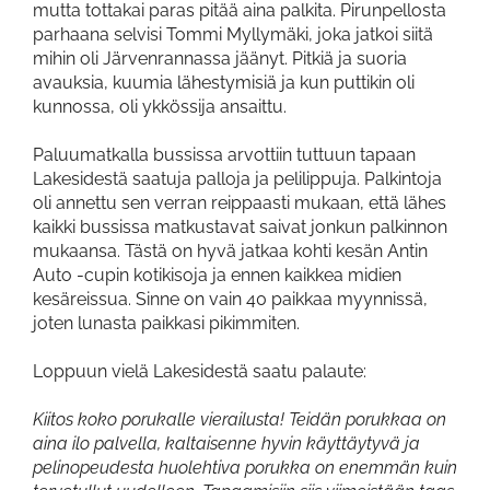
mutta tottakai paras pitää aina palkita. Pirunpellosta
parhaana selvisi Tommi Myllymäki, joka jatkoi siitä
mihin oli Järvenrannassa jäänyt. Pitkiä ja suoria
avauksia, kuumia lähestymisiä ja kun puttikin oli
kunnossa, oli ykkössija ansaittu.
Paluumatkalla bussissa arvottiin tuttuun tapaan
Lakesidestä saatuja palloja ja pelilippuja. Palkintoja
oli annettu sen verran reippaasti mukaan, että lähes
kaikki bussissa matkustavat saivat jonkun palkinnon
mukaansa. Tästä on hyvä jatkaa kohti kesän Antin
Auto -cupin kotikisoja ja ennen kaikkea midien
kesäreissua. Sinne on vain 40 paikkaa myynnissä,
joten lunasta paikkasi pikimmiten.
Loppuun vielä Lakesidestä saatu palaute:
Kiitos koko porukalle vierailusta! Teidän porukkaa on
aina ilo palvella, kaltaisenne hyvin käyttäytyvä ja
pelinopeudesta huolehtiva porukka on enemmän kuin