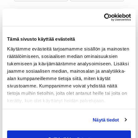
Maa (*):
Suomi
Golf jäsenyys
Tämä sivusto käyttää evästeitä
Käytämme evästeitä tarjoamamme sisällön ja mainosten
Valitse seura:
räätälöimiseen, sosiaalisen median ominaisuuksien
tukemiseen ja kävijämäärämme analysoimiseen. Lisäksi
jaamme sosiaalisen median, mainosalan ja analytiikka-
Jäsennumero:
alan kumppaneillemme tietoja siitä, miten käytät
sivustoamme. Kumppanimme voivat yhdistää näitä
tietoja muihin tietoihin, joita olet antanut heille tai joita on
Lisätiedot
kerätty, kun olet käyttänyt heidän palvelujaan.
Näytä tiedot
Syntymäaika: (*)