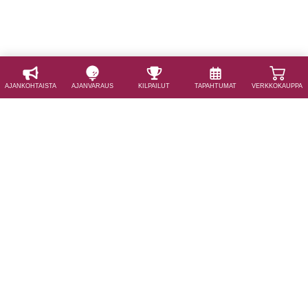
AJAN­KOHTAISTA
AJAN­VARAUS
KILPAILUT
TAPAHTUMAT
VERKKOKAUPPA