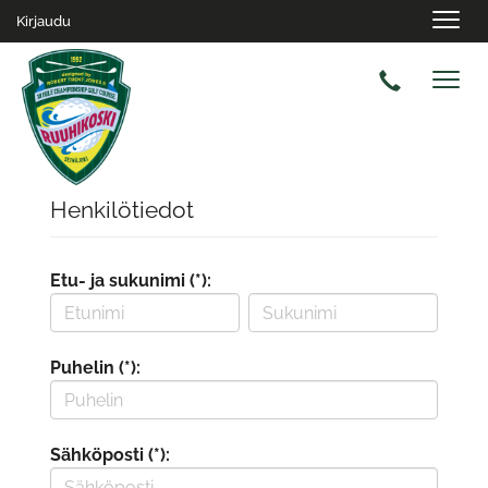
Navig
Kirjaudu
Navig
Henkilötiedot
Etu- ja sukunimi (*):
Puhelin (*):
Sähköposti (*):