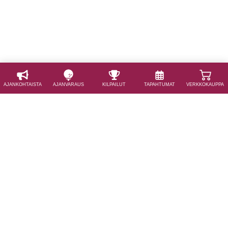
AJAN­KOHTAISTA
AJAN­VARAUS
KILPAILUT
TAPAHTUMAT
VERKKOKAUPPA