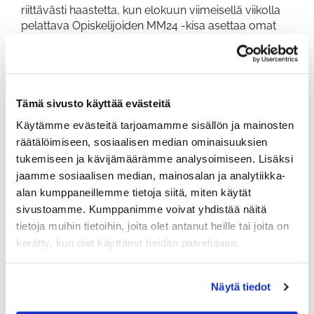
riittävästi haastetta, kun elokuun viimeisellä viikolla
pelattava Opiskelijoiden MM24 -kisa asettaa omat
vaatimuksensa. Ruuhikosken osalta kisan järjestelyt
on vauhdissa, kilpailutoimikunta on kokoontunut jo
useampia kertoja. Kisan onnistuminen vaatii
rakenteiden ja kentänhoidon lisäksi paljon
vapaaehtoisia.
Tämä sivusto käyttää evästeitä
Käytämme evästeitä tarjoamamme sisällön ja mainosten
Yhtiön taloutta tuettiin tälle kaudelle merkittävästi.
Pelaamisen hintoja oli tarpeen nostaa voidaksemme
räätälöimiseen, sosiaalisen median ominaisuuksien
vastata alati nouseviin kustannuksiin. Haasteita
tukemiseen ja kävijämäärämme analysoimiseen. Lisäksi
varmaankin vielä riittää, koska yleinen taloudellinen
jaamme sosiaalisen median, mainosalan ja analytiikka-
tilanne kääntyy hitaasti parempaan suuntaan.
alan kumppaneillemme tietoja siitä, miten käytät
sivustoamme. Kumppanimme voivat yhdistää näitä
Uudistustakin on tulossa, kun rangella saadaan
käyttöön uusi lyöntikatos. Ravintolan toimintaa on
tietoja muihin tietoihin, joita olet antanut heille tai joita on
myös tarkoitus elävöittää uusilla tapahtumilla ja
kerätty, kun olet käyttänyt heidän palvelujaan.
muutenkin kehittää erilaisia kilpailutapahtumia.
Strategiatyötä on talven aikana tehty seuran ja
Näytä tiedot
yhtiön voimin. Kevään aikana saadaan suuntaviivat
selviksi ja se on valmis syksyllä 2024. Strategiasta