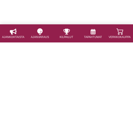
AJAN­KOHTAISTA
AJAN­VARAUS
KILPAILUT
TAPAHTUMAT
VERKKOKAUPPA