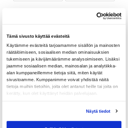
Maa (*):
Suomi
Golf jäsenyys
Tämä sivusto käyttää evästeitä
Käytämme evästeitä tarjoamamme sisällön ja mainosten
Valitse seura:
räätälöimiseen, sosiaalisen median ominaisuuksien
tukemiseen ja kävijämäärämme analysoimiseen. Lisäksi
jaamme sosiaalisen median, mainosalan ja analytiikka-
Jäsennumero:
alan kumppaneillemme tietoja siitä, miten käytät
sivustoamme. Kumppanimme voivat yhdistää näitä
tietoja muihin tietoihin, joita olet antanut heille tai joita on
Lisätiedot
kerätty, kun olet käyttänyt heidän palvelujaan.
Näytä tiedot
Syntymäaika: (*)