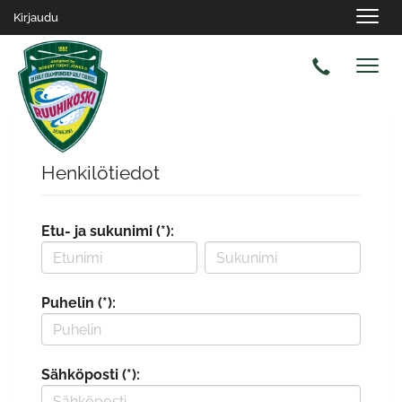
Navig
Kirjaudu
Navig
Henkilötiedot
Etu- ja sukunimi (*):
Puhelin (*):
Sähköposti (*):