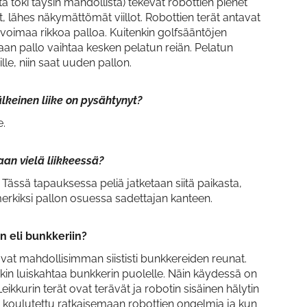
toki täysin mahdollista) tekevät robottien pienet
, lähes näkymättömät viillot. Robottien terät antavat
ole voimaa rikkoa palloa. Kuitenkin golfsääntöjen
daan pallo vaihtaa kesken pelatun reiän. Pelatun
le, niin saat uuden pallon.
jälkeinen liike on pysähtynyt?
e.
saan vielä liikkeessä?
Tässä tapauksessa peliä jatketaan siitä paikasta,
erkiksi pallon osuessa sadettajan kanteen.
n eli bunkkeriin?
avat mahdollisimman siististi bunkkereiden reunat.
enkin luiskahtaa bunkkerin puolelle. Näin käydessä on
eikkurin terät ovat terävät ja robotin sisäinen hälytin
 on koulutettu ratkaisemaan robottien ongelmia ja kun