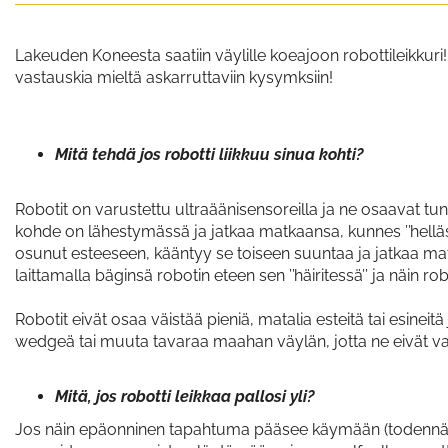
Lakeuden Koneesta saatiin väylille koeajoon robottileikkuri! Le
vastauskia mieltä askarruttaviin kysymksiin!
Mitä tehdä jos robotti liikkuu sinua kohti?
Robotit on varustettu ultraäänisensoreilla ja ne osaavat tu
kohde on lähestymässä ja jatkaa matkaansa, kunnes ’’helläst
osunut esteeseen, kääntyy se toiseen suuntaa ja jatkaa ma
laittamalla bäginsä robotin eteen sen ’’häiritessä’’ ja näin r
Robotit eivät osaa väistää pieniä, matalia esteitä tai esineit
wedgeä tai muuta tavaraa maahan väylän, jotta ne eivät va
Mitä, jos robotti leikkaa pallosi yli?
Jos näin epäonninen tapahtuma pääsee käymään (todennäköisy