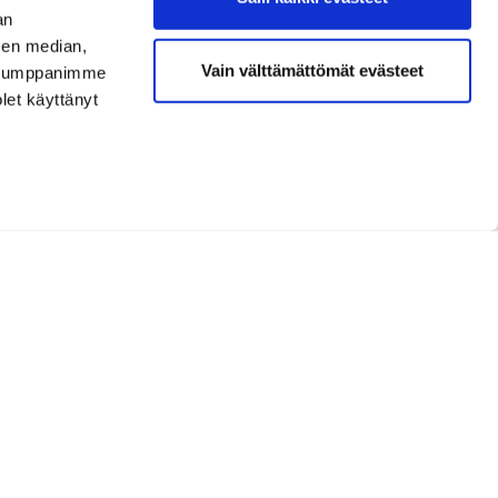
an
sen median,
Vain välttämättömät evästeet
. Kumppanimme
olet käyttänyt