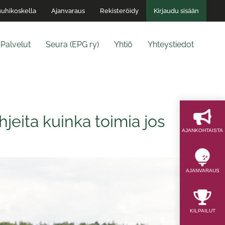
uhikoskella
Ajanvaraus
Rekisteröidy
Kirjaudu sisään
Palvelut
Seura (EPG ry)
Yhtiö
Yhteystiedot
 Ohjeita kuinka toimia jos
AJAN­KOHTAISTA
AJAN­VARAUS
KILPAILUT