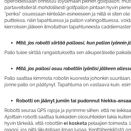
operoidessaan onnistuu löytämään pienen golfpallon, mutta 
partaveitsiterät
mahdollisesti
golfpallon pintaan hyvin pienet
’’periksi’’ osuessaan kiinteään esineeseen ja niillä ei siten 
puitteissa, näin tapahtuessa ja pallon vahingoittuessa, voi
kierroksen jälkeen ilmoitathan tapahtuneesta caddiemasteril
Mitä, jos robotti siirtää palloasi, kun pallon lyönnin 
Pallo tulee siirtää rangaistuksetta sen alkuperäiselle paikall
Mitä, jos pallosi osuu robottiin lyöntisi jälkeen olles
Pallo saattaa kimmota robotin kuoresta johonkin suuntaan. 
jonne pallo on päätynyt. Tapahtuma on vastaava kuin, esim
Robotti on jäänyt jumiin tai pudonnut hiekka-ansaa
Robotti seuraa GPS rajoja ja pyrimme siihen, että ne leikka
Ajoittain robotti saattaa liukkaiden olosuhteiden takia kuit
hyvin tärkeää, että robottiin
ei kosketa
pelaajien toimesta. L
reagoi, jos niitä liikutellaan ilman lupaa. Kenttähenkilöstö