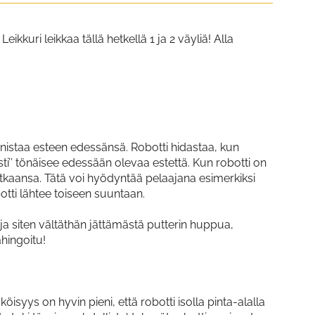
ikkuri leikkaa tällä hetkellä 1 ja 2 väyliä! Alla
nnistaa esteen edessänsä. Robotti hidastaa, kun
i’’ tönäisee edessään olevaa estettä. Kun robotti on
tkaansa. Tätä voi hyödyntää pelaajana esimerkiksi
obotti lähtee toiseen suuntaan.
ä ja siten vältäthän jättämästä putterin huppua,
hingoitu!
ys on hyvin pieni, että robotti isolla pinta-alalla