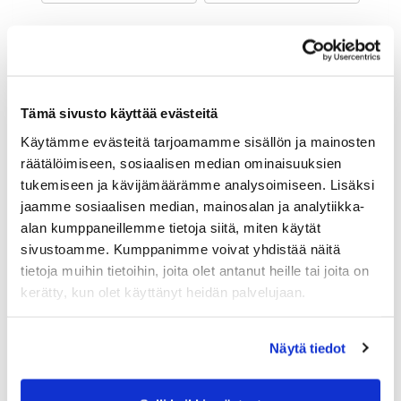
Maa (*):
Suomi
Golf jäsenyys
Tämä sivusto käyttää evästeitä
Käytämme evästeitä tarjoamamme sisällön ja mainosten
Valitse seura:
räätälöimiseen, sosiaalisen median ominaisuuksien
tukemiseen ja kävijämäärämme analysoimiseen. Lisäksi
jaamme sosiaalisen median, mainosalan ja analytiikka-
Jäsennumero:
alan kumppaneillemme tietoja siitä, miten käytät
sivustoamme. Kumppanimme voivat yhdistää näitä
tietoja muihin tietoihin, joita olet antanut heille tai joita on
Lisätiedot
kerätty, kun olet käyttänyt heidän palvelujaan.
Näytä tiedot
Syntymäaika: (*)