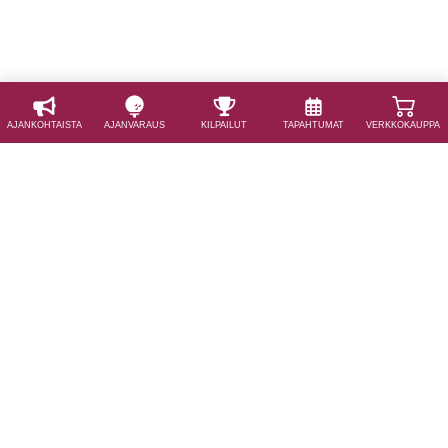
AJAN­KOHTAISTA
AJAN­VARAUS
KILPAILUT
TAPAHTUMAT
VERKKOKAUPPA