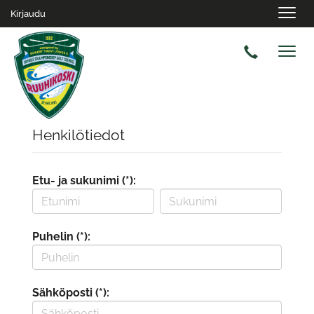
Navig
Kirjaudu
Navig
Henkilötiedot
Etu- ja sukunimi (*):
Puhelin (*):
Sähköposti (*):