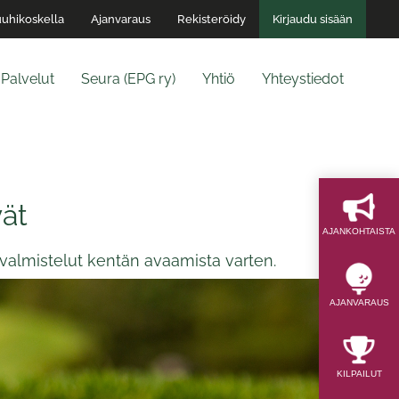
uhikoskella
Ajanvaraus
Rekisteröidy
Kirjaudu sisään
Palvelut
Seura (EPG ry)
Yhtiö
Yhteystiedot
vät
AJAN­KOHTAISTA
 valmistelut kentän avaamista varten.
AJAN­VARAUS
KILPAILUT