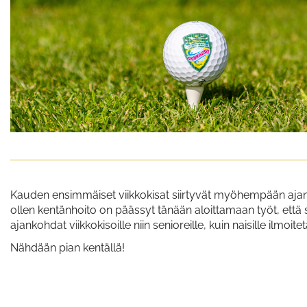
Kauden ensimmäiset viikkokisat siirtyvät myöhempään ajank
ollen kentänhoito on päässyt tänään aloittamaan työt, et
ajankohdat viikkokisoille niin senioreille, kuin naisille ilm
Nähdään pian kentällä!