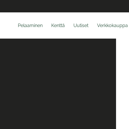
Pelaaminen
Kenttä
Uutiset
Verkkokauppa