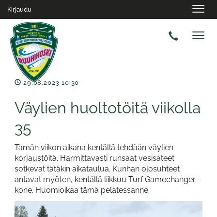
Navig
Kirjaudu
Navig
29.08.2023 10:30
Väylien huoltotöitä viikolla
35
Tämän viikon aikana kentällä tehdään väylien
korjaustöitä. Harmittavasti runsaat vesisateet
sotkevat tätäkin aikataulua. Kunhan olosuhteet
antavat myöten, kentällä liikkuu Turf Gamechanger -
kone. Huomioikaa tämä pelatessanne.