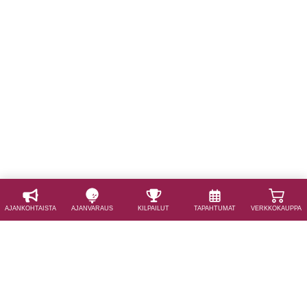
AJAN­KOHTAISTA
AJAN­VARAUS
KILPAILUT
TAPAHTUMAT
VERKKOKAUPPA