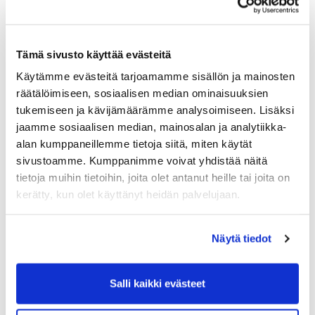
Maa (*):
Suomi
Tämä sivusto käyttää evästeitä
Golf jäsenyys
Käytämme evästeitä tarjoamamme sisällön ja mainosten
räätälöimiseen, sosiaalisen median ominaisuuksien
tukemiseen ja kävijämäärämme analysoimiseen. Lisäksi
Valitse seura:
jaamme sosiaalisen median, mainosalan ja analytiikka-
alan kumppaneillemme tietoja siitä, miten käytät
sivustoamme. Kumppanimme voivat yhdistää näitä
Jäsennumero:
tietoja muihin tietoihin, joita olet antanut heille tai joita on
kerätty, kun olet käyttänyt heidän palvelujaan.
Lisätiedot
Näytä tiedot
Syntymäaika: (*)
Salli kaikki evästeet