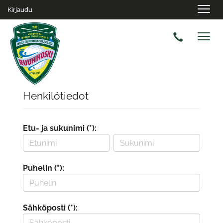
Navig
Kirjaudu
Navig
Henkilötiedot
Etu- ja sukunimi (*):
Puhelin (*):
Sähköposti (*):