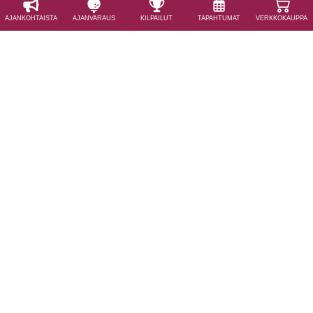
AJAN­KOHTAISTA
AJAN­VARAUS
KILPAILUT
TAPAHTUMAT
VERKKOKAUPPA