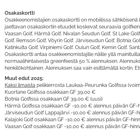
Osakaskortti
Osakkeenomistajien osakaskortti on mobiilissa sähköisenä 
jaettavan osakaskortin etuudet koskevat seuraavia golfkent
Vaasan Golf, Härmä Golf, Nivalan Seudun Golf, St Lake Golf, 
Golf, Remson Golf, Vöyrin Golf, Järviseudun Golf, Botnia Gol
Katinkulta Golf, Virpiniemi Golf, Oulun Golf, Kemin Golf, Sant
Osakaskortti antaa osakkeenomistajille näille yllä mainituil
normaalihintaisesta greenfeestä 50 % alennuksen. Alennukse
henkilökohtainen. Alennuksen saa vain esittämällä kortin. Et
Muut edut 2025:
Kaksi ilmaista
pelikierrosta Laukaa-Peurunka Golfissa (voim
Kuortane Golfissa osakkaan GF 39,00 €
Botnia Golfissa osakkaan GF 39,00 € (uusi)
Härmä Golfissa osakkaan GF -10,00 € alennus päivän GF-hi
Järviseudun Golf Lappajärvi -10,00 € alennus päivän GF-hi
Kalajoki Golf osakkaan GF -10,00 € alennus päivän GF-hin
Vaasan Golf osakkaan GF -10,00 € alennus päivän GF-hinna