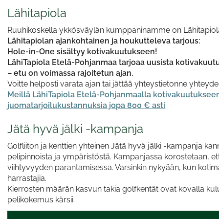
Lähitapiola
Ruuhikoskella ykkösväylän kumppaninamme on Lähitapiol
Lähitapiolan ajankohtainen ja houkutteleva tarjous:
Hole-in-One sisältyy kotivakuutukseen!
LähiTapiola Etelä-Pohjanmaa tarjoaa uusista kotivakuu
– etu on voimassa rajoitetun ajan.
Voitte helposti varata ajan tai jättää yhteystietonne yhteyd
Meillä LähiTapiola Etelä-Pohjanmaalla kotivakuutukseen
juomatarjoilukustannuksia jopa 800 € asti
Jätä hyvä jälki -kampanja
Golfliiton ja kenttien yhteinen Jätä hyvä jälki -kampanja k
pelipinnoista ja ympäristöstä. Kampanjassa korostetaan, että
viihtyvyyden parantamisessa. Varsinkin nykyään, kun kotimaisi
harrastajia.
Kierrosten määrän kasvun takia golfkentät ovat kovalla kulut
pelikokemus kärsii.