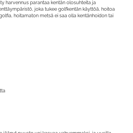
ehty harvennus parantaa kentän olosuhteita ja
kenttäympäristö, joka tukee golfkentän käyttöä, hoitoa
 golfia, hoitamaton metsä ei saa olla kentänhoidon tai
tta