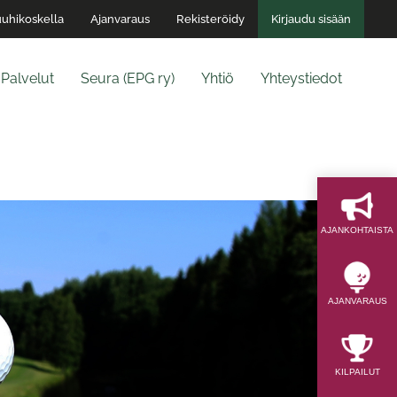
uhikoskella
Ajanvaraus
Rekisteröidy
Kirjaudu sisään
Palvelut
Seura (EPG ry)
Yhtiö
Yhteystiedot
AJAN­KOHTAISTA
AJAN­VARAUS
KILPAILUT