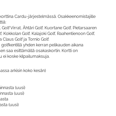
korttina Cardu-järjestelmässä. Osakkeenomistajille
tiä:
Golf Virrat, Ähtäri Golf, Kuortane Golf, Pietarsaaren
f, Kokkolan Golf, Kalajoki Golf, Raahentienoon Golf,
a Claus Golf ja Tornio Golf.
la golfkentillä yhden kerran pelikauden aikana
n saa esittämällä osakaskortin. Kortti on
u ei koske kilpailumaksuja.
assa arkisin koko kesän)
nnasta (uusi)
nnasta (uusi)
nasta
sta (uusi)