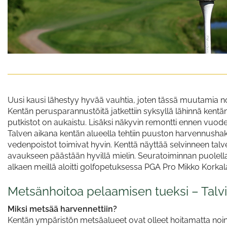
Uusi kausi lähestyy hyvää vauhtia, joten tässä muutamia no
Kentän perusparannustöitä jatkettiin syksyllä lähinnä kentän 
putkistot on aukaistu. Lisäksi näkyvin remontti ennen vuo
Talven aikana kentän alueella tehtiin puuston harvennusha
vedenpoistot toimivat hyvin. Kenttä näyttää selvinneen talve
avaukseen päästään hyvillä mielin. Seuratoiminnan puolella I
alkaen meillä aloitti golfopetuksessa PGA Pro Mikko Korkal
Metsänhoitoa pelaamisen tueksi – Talv
Miksi metsää harvennettiin?
Kentän ympäristön metsäalueet ovat olleet hoitamatta noin 