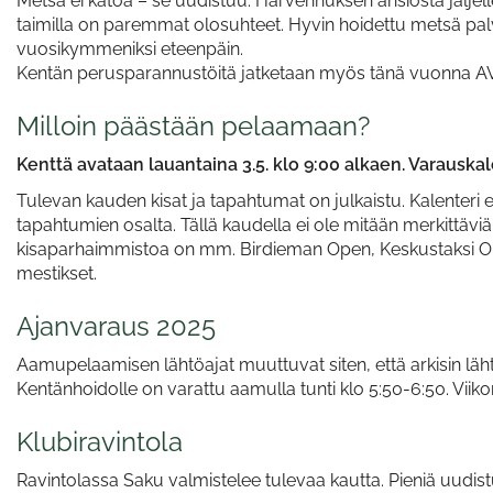
Metsä ei katoa – se uudistuu. Harvennuksen ansiosta jäljel
taimilla on paremmat olosuhteet. Hyvin hoidettu metsä palv
vuosikymmeniksi eteenpäin.
Kentän perusparannustöitä jatketaan myös tänä vuonna AVI
Milloin päästään pelaamaan?
Kenttä avataan lauantaina 3.5. klo 9:00 alkaen. Varauskale
Tulevan kauden kisat ja tapahtumat on julkaistu. Kalenteri 
tapahtumien osalta. Tällä kaudella ei ole mitään merkittävi
kisaparhaimmistoa on mm. Birdieman Open, Keskustaksi Op
mestikset.
Ajanvaraus 2025
Aamupelaamisen lähtöajat muuttuvat siten, että arkisin läht
Kentänhoidolle on varattu aamulla tunti klo 5:50-6:50. Viiko
Klubiravintola
Ravintolassa Saku valmistelee tulevaa kautta. Pieniä uudistu