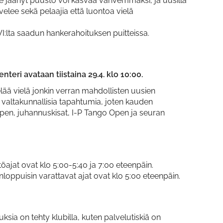
le jäänyt puusto voi kasvaa vahvemmaksi, ja uusilla
elee sekä pelaajia että luontoa vielä
:lta saadun hankerahoituksen puitteissa.
nteri avataan tiistaina 29.4. klo 10:00.
elää vielä jonkin verran mahdollisten uusien
ä valtakunnallisia tapahtumia, joten kauden
en, juhannuskisat, I-P Tango Open ja seuran
öajat ovat klo 5:00-5:40 ja 7:00 eteenpäin.
nloppuisin varattavat ajat ovat klo 5:00 eteenpäin.
ksia on tehty klubilla, kuten palvelutiskiä on