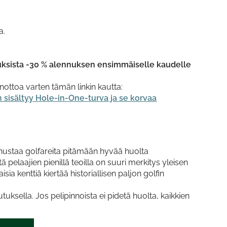
a.
tuksista -30 % alennuksen ensimmäiselle kaudelle
enottoa varten tämän linkin kautta:
 sisältyy Hole-in-One-turva ja se korvaa
annustaa golfareita pitämään hyvää huolta
 pelaajien pienillä teoilla on suuri merkitys yleisen
a kenttiä kiertää historiallisen paljon golfin
uksella. Jos pelipinnoista ei pidetä huolta, kaikkien