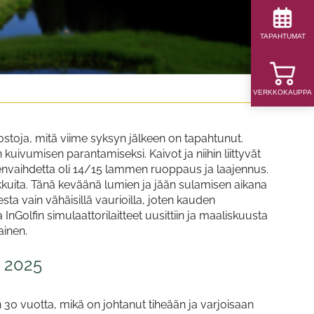
TAPAHTUMAT
VERKKOKAUPPA
stoja, mitä viime syksyn jälkeen on tapahtunut.
kuivumisen parantamiseksi. Kaivot ja niihin liittyvät
denvaihdetta oli 14/15 lammen ruoppaus ja laajennus.
kkuita. Tänä keväänä lumien ja jään sulamisen aikana
sta vain vähäisillä vaurioilla, joten kauden
nGolfin simulaattorilaitteet uusittiin ja maaliskuusta
ainen.
i 2025
30 vuotta, mikä on johtanut tiheään ja varjoisaan