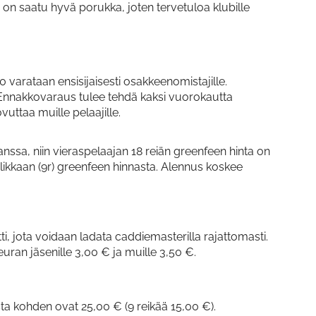
n on saatu hyvä porukka, joten tervetuloa klubille
0 varataan ensisijaisesti osakkeenomistajille.
. Ennakkovaraus tulee tehdä kaksi vuorokautta
uttaa muille pelaajille.
ssa, niin vieraspelaajan 18 reiän greenfeen hinta on
olikkaan (9r) greenfeen hinnasta. Alennus koskee
rtti, jota voidaan ladata caddiemasterilla rajattomasti.
ran jäsenille 3,00 € ja muille 3,50 €.
ta kohden ovat 25,00 € (9 reikää 15,00 €).