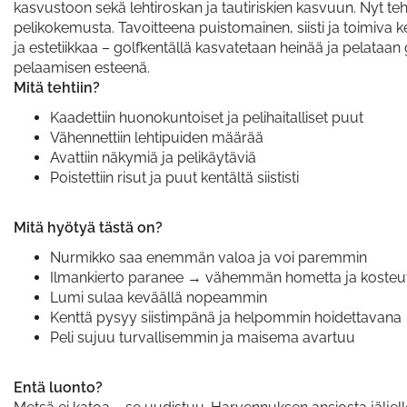
kasvustoon sekä lehtiroskan ja tautiriskien kasvuun. Nyt t
pelikokemusta. Tavoitteena puistomainen, siisti ja toimiva 
ja estetiikkaa – golfkentällä kasvatetaan heinää ja pelataan
pelaamisen esteenä.
Mitä tehtiin?
Kaadettiin huonokuntoiset ja pelihaitalliset puut
Vähennettiin lehtipuiden määrää
Avattiin näkymiä ja pelikäytäviä
Poistettiin risut ja puut kentältä siististi
Mitä hyötyä tästä on?
Nurmikko saa enemmän valoa ja voi paremmin
Ilmankierto paranee → vähemmän hometta ja kosteu
Lumi sulaa keväällä nopeammin
Kenttä pysyy siistimpänä ja helpommin hoidettavana
Peli sujuu turvallisemmin ja maisema avartuu
Entä luonto?