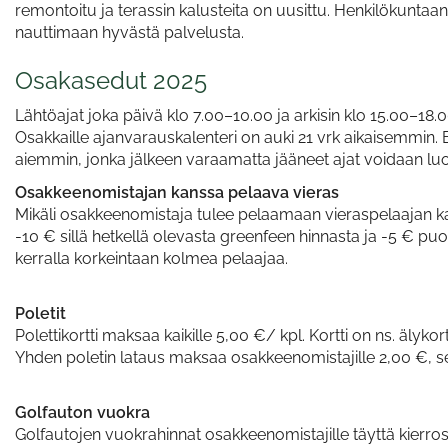
remontoitu ja terassin kalusteita on uusittu. Henkilökuntaa
nauttimaan hyvästä palvelusta.
Osakasedut 2025
Lähtöajat joka päivä klo 7.00–10.00 ja arkisin klo 15.00–18.0
Osakkaille ajanvarauskalenteri on auki 21 vrk aikaisemmin
aiemmin, jonka jälkeen varaamatta jääneet ajat voidaan luov
Osakkeenomistajan kanssa pelaava vieras
Mikäli osakkeenomistaja tulee pelaamaan vieraspelaajan kan
-10 € sillä hetkellä olevasta greenfeen hinnasta ja -5 € pu
kerralla korkeintaan kolmea pelaajaa.
Poletit
Polettikortti maksaa kaikille 5,00 €/ kpl. Kortti on ns. älyko
Yhden poletin lataus maksaa osakkeenomistajille 2,00 €, seu
Golfauton vuokra
Golfautojen vuokrahinnat osakkeenomistajille täyttä kierros