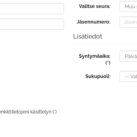
Valitse seura:
Jäsennumero:
Lisätiedot
Syntymäaika:
(*)
Sukupuoli:
kilötietojeni käsittelyn (*)