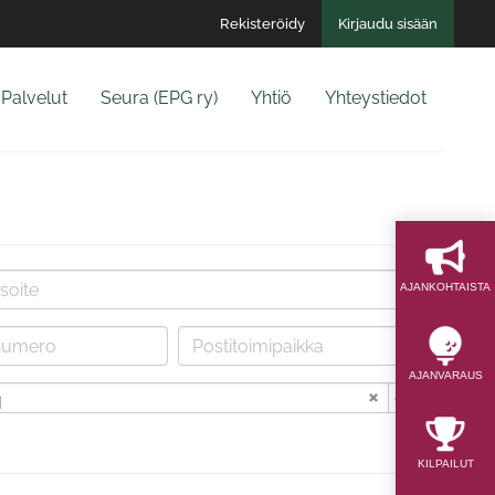
Rekisteröidy
Kirjaudu sisään
Palvelut
Seura (EPG ry)
Yhtiö
Yhteystiedot
AJAN­KOHTAISTA
AJAN­VARAUS
i
KILPAILUT