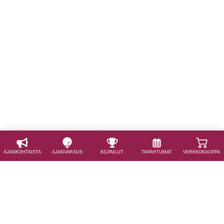
AJAN­KOHTAISTA
AJAN­VARAUS
KILPAILUT
TAPAHTUMAT
VERKKOKAUPPA