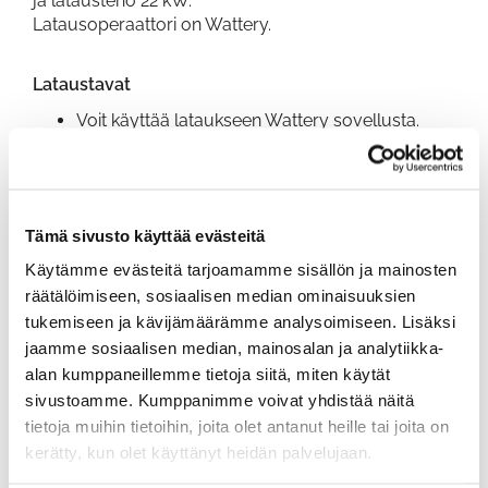
ja latausteho 22 kW.
Latausoperaattori on Wattery.
Lataustavat
Voit käyttää lataukseen Wattery sovellusta.
Lataustolpassa on myös QR-koodi, joka ohjaa
maksutavan maksukortille.
Tämä sivusto käyttää evästeitä
Hinta
Käytämme evästeitä tarjoamamme sisällön ja mainosten
Latauksen hinta on 0,35€/kWh
räätälöimiseen, sosiaalisen median ominaisuuksien
tukemiseen ja kävijämäärämme analysoimiseen. Lisäksi
jaamme sosiaalisen median, mainosalan ja analytiikka-
alan kumppaneillemme tietoja siitä, miten käytät
sivustoamme. Kumppanimme voivat yhdistää näitä
tietoja muihin tietoihin, joita olet antanut heille tai joita on
kerätty, kun olet käyttänyt heidän palvelujaan.