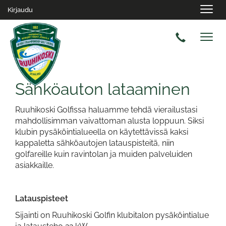
Navig
Kirjaudu
Navig
Sähköauton lataaminen
Ruuhikoski Golfissa haluamme tehdä vierailustasi
mahdollisimman vaivattoman alusta loppuun. Siksi
klubin pysäköintialueella on käytettävissä kaksi
kappaletta sähköautojen latauspisteitä, niin
golfareille kuin ravintolan ja muiden palveluiden
asiakkaille.
Latauspisteet
Sijainti on Ruuhikoski Golfin klubitalon pysäköintialue