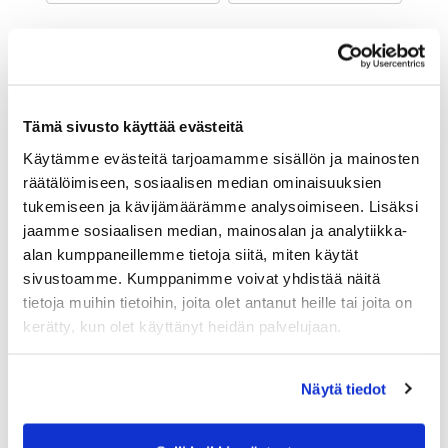
Maa (*):
Suomi
Golf jäsenyys
Tämä sivusto käyttää evästeitä
Käytämme evästeitä tarjoamamme sisällön ja mainosten
Valitse seura:
räätälöimiseen, sosiaalisen median ominaisuuksien
tukemiseen ja kävijämäärämme analysoimiseen. Lisäksi
jaamme sosiaalisen median, mainosalan ja analytiikka-
Jäsennumero:
alan kumppaneillemme tietoja siitä, miten käytät
sivustoamme. Kumppanimme voivat yhdistää näitä
tietoja muihin tietoihin, joita olet antanut heille tai joita on
Lisätiedot
kerätty, kun olet käyttänyt heidän palvelujaan.
Näytä tiedot
Syntymäaika: (*)