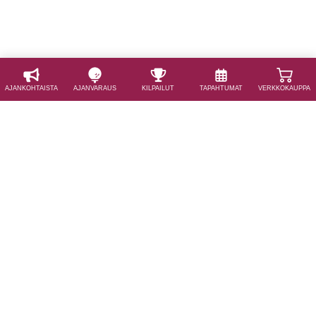
AJAN­KOHTAISTA
AJAN­VARAUS
KILPAILUT
TAPAHTUMAT
VERKKOKAUPPA