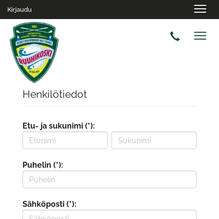
Navig
Kirjaudu
Navig
Henkilötiedot
Etu- ja sukunimi (*):
Puhelin (*):
Sähköposti (*):