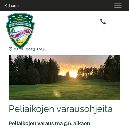
Navig
Kirjaudu
Navig
03.06.2023 10:48
Peliaikojen varausohjeita
Peliaikojen varaus ma 5.6. alkaen