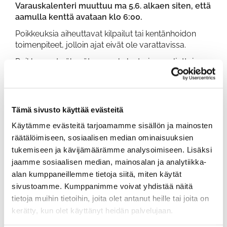
Varauskalenteri muuttuu ma 5.6. alkaen siten, että
aamulla kenttä avataan klo 6:00.
Poikkeuksia aiheuttavat kilpailut tai kentänhoidon
toimenpiteet, jolloin ajat eivät ole varattavissa.
Poikkeamat näkyvät varauskalenterissa suljettuina
aikoina.
Kisa-aamuina on usein mahdollista pelata joko etu-
tai takaysi. Näistä mahdollisuuksista infoa
Tämä sivusto käyttää evästeitä
varauskalenterissa ja caddiemasterilta..
Käytämme evästeitä tarjoamamme sisällön ja mainosten
Illalla ajanvaraus on normaalisti klo 21:00 asti
räätälöimiseen, sosiaalisen median ominaisuuksien
tukemiseen ja kävijämäärämme analysoimiseen. Lisäksi
jaamme sosiaalisen median, mainosalan ja analytiikka-
alan kumppaneillemme tietoja siitä, miten käytät
sivustoamme. Kumppanimme voivat yhdistää näitä
tietoja muihin tietoihin, joita olet antanut heille tai joita on
kerätty, kun olet käyttänyt heidän palvelujaan.