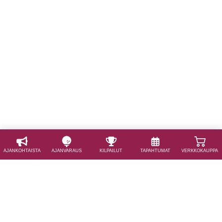
AJAN­KOHTAISTA
AJAN­VARAUS
KILPAILUT
TAPAHTUMAT
VERKKOKAUPPA