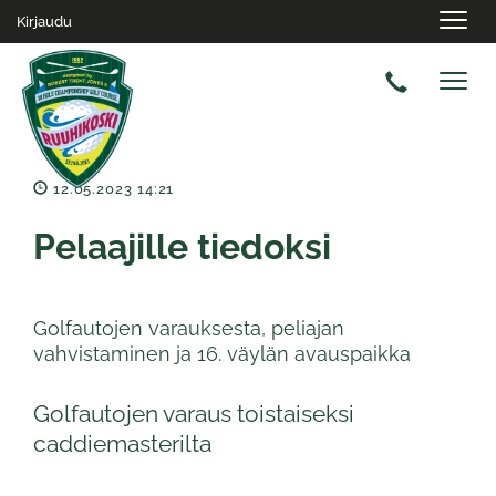
Navig
Kirjaudu
Navig
12.05.2023 14:21
Pelaajille tiedoksi
Golfautojen varauksesta, peliajan
vahvistaminen ja 16. väylän avauspaikka
Golfautojen varaus toistaiseksi
caddiemasterilta