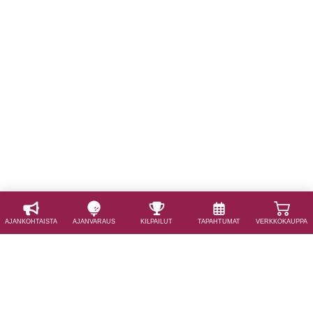
AJAN­KOHTAISTA
AJAN­VARAUS
KILPAILUT
TAPAHTUMAT
VERKKOKAUPPA