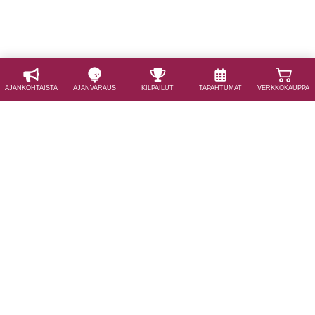
AJAN­KOHTAISTA
AJAN­VARAUS
KILPAILUT
TAPAHTUMAT
VERKKOKAUPPA