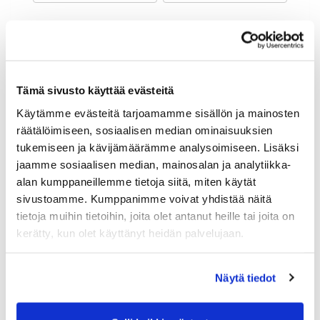
Maa (*):
Suomi
Golf jäsenyys
Tämä sivusto käyttää evästeitä
Käytämme evästeitä tarjoamamme sisällön ja mainosten
Valitse seura:
räätälöimiseen, sosiaalisen median ominaisuuksien
tukemiseen ja kävijämäärämme analysoimiseen. Lisäksi
jaamme sosiaalisen median, mainosalan ja analytiikka-
Jäsennumero:
alan kumppaneillemme tietoja siitä, miten käytät
sivustoamme. Kumppanimme voivat yhdistää näitä
tietoja muihin tietoihin, joita olet antanut heille tai joita on
Lisätiedot
kerätty, kun olet käyttänyt heidän palvelujaan.
Näytä tiedot
Syntymäaika: (*)