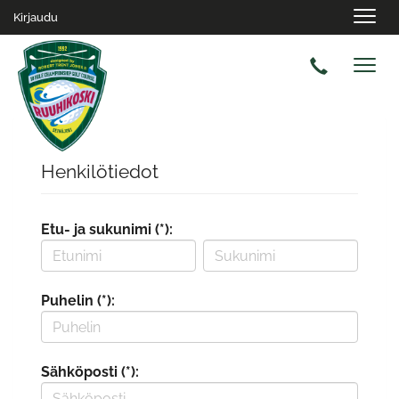
Navig
Kirjaudu
Navig
Henkilötiedot
Etu- ja sukunimi (*):
Puhelin (*):
Sähköposti (*):