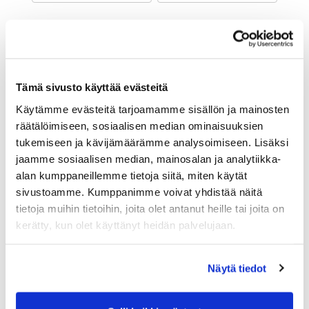
Maa (*):
Suomi
Golf jäsenyys
Tämä sivusto käyttää evästeitä
Käytämme evästeitä tarjoamamme sisällön ja mainosten
Valitse seura:
räätälöimiseen, sosiaalisen median ominaisuuksien
tukemiseen ja kävijämäärämme analysoimiseen. Lisäksi
jaamme sosiaalisen median, mainosalan ja analytiikka-
Jäsennumero:
alan kumppaneillemme tietoja siitä, miten käytät
sivustoamme. Kumppanimme voivat yhdistää näitä
tietoja muihin tietoihin, joita olet antanut heille tai joita on
Lisätiedot
kerätty, kun olet käyttänyt heidän palvelujaan.
Näytä tiedot
Syntymäaika: (*)