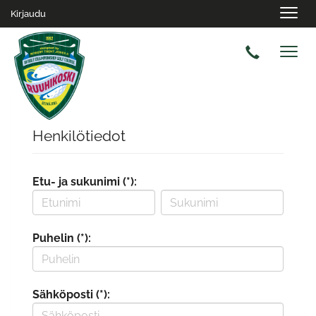
Navig
Kirjaudu
Navig
Henkilötiedot
Etu- ja sukunimi (*):
Puhelin (*):
Sähköposti (*):