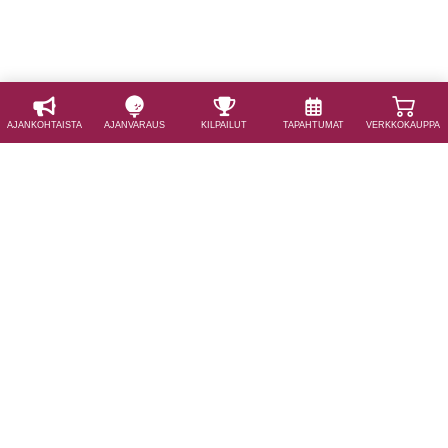
AJAN­KOHTAISTA
AJAN­VARAUS
KILPAILUT
TAPAHTUMAT
VERKKOKAUPPA