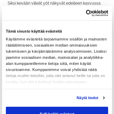
Siksi kevään viileät yöt näkyvät edelleen kasvussa.
Nurmi kyllä kasvaa jo, mutta kaikkein voimakkain
korjaava kasvu odottaa vielä maan ja öiden
lämpenemistä.
Keväällä rakennetaan käytännössä pohjaa koko
Tämä sivusto käyttää evästeitä
kesälle. Tavoitteena ei ole vain nopea vihreys
Käytämme evästeitä tarjoamamme sisällön ja mainosten
keväällä, vaan mahdollisimman terve ja kestävä
kasvusto koko pelikaudelle. Samalla pyritään
räätälöimiseen, sosiaalisen median ominaisuuksien
rakentamaan kentänhoitoa pitkäjänteisesti ja
tukemiseen ja kävijämäärämme analysoimiseen. Lisäksi
ympäristön kannalta mahdollisimman vastuullisesti.
jaamme sosiaalisen median, mainosalan ja analytiikka-
alan kumppaneillemme tietoja siitä, miten käytät
sivustoamme. Kumppanimme voivat yhdistää näitä
tietoja muihin tietoihin, joita olet antanut heille tai joita on
kerätty, kun olet käyttänyt heidän palvelujaan.
Näytä tiedot
Salli kaikki evästeet