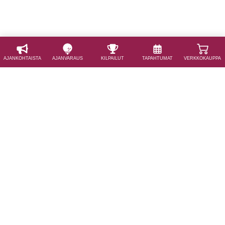
AJAN­KOHTAISTA
AJAN­VARAUS
KILPAILUT
TAPAHTUMAT
VERKKOKAUPPA