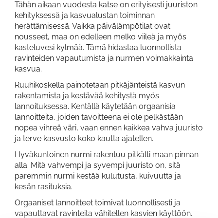
Tähän aikaan vuodesta katse on erityisesti juuriston
kehityksessä ja kasvualustan toiminnan
herättämisessä. Vaikka päivälämpötilat ovat
nousseet, maa on edelleen melko viileä ja myös
kasteluvesi kylmää. Tämä hidastaa luonnollista
ravinteiden vapautumista ja nurmen voimakkainta
kasvua.
Ruuhikoskella painotetaan pitkäjänteistä kasvun
rakentamista ja kestävää kehitystä myös
lannoituksessa. Kentällä käytetään orgaanisia
lannoitteita, joiden tavoitteena ei ole pelkästään
nopea vihreä väri, vaan ennen kaikkea vahva juuristo
ja terve kasvusto koko kautta ajatellen.
Hyväkuntoinen nurmi rakentuu pitkälti maan pinnan
alla. Mitä vahvempi ja syvempi juuristo on, sitä
paremmin nurmi kestää kulutusta, kuivuutta ja
kesän rasituksia.
Orgaaniset lannoitteet toimivat luonnollisesti ja
vapauttavat ravinteita vähitellen kasvien käyttöön.