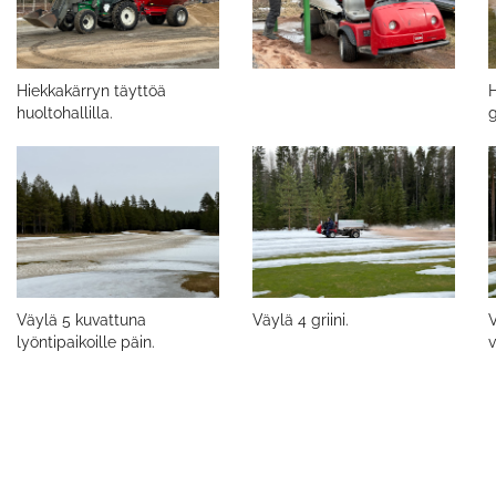
Hiekkakärryn täyttöä
H
huoltohallilla.
g
Väylä 5 kuvattuna
Väylä 4 griini.
V
lyöntipaikoille päin.
v