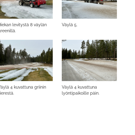
iekan levitystä 8 väylän
Väylä 5.
reenillä.
äylä 4 kuvattuna griinin
Väylä 4 kuvattuna
ierestä.
lyöntipaikoille päin.