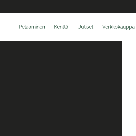
Pelaaminen
Kenttä
Uutiset
Verkkokauppa