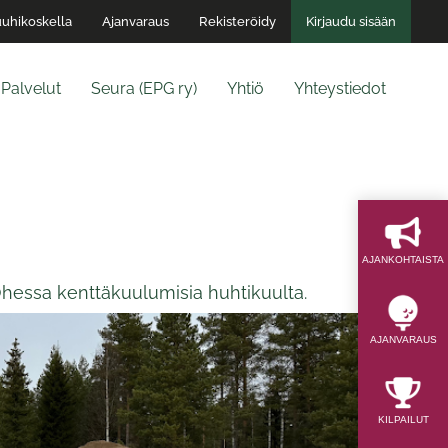
uhikoskella
Ajanvaraus
Rekisteröidy
Kirjaudu sisään
Palvelut
Seura (EPG ry)
Yhtiö
Yhteystiedot
AJAN­KOHTAISTA
 Ohessa kenttäkuulumisia huhtikuulta.
AJAN­VARAUS
KILPAILUT