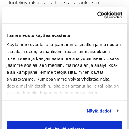
tuotekuvauksesta. Tällaisessa tapauksessa
asiakkaalla on oikeus palauttaa tuote ja saada
hyvitys.
Ennakkotilauksilla ei ole peruutusoikeutta. Tämä
johtuu siitä, että ennakkotilatut tuotteet valmistetaan
Tämä sivusto käyttää evästeitä
tai varataan erityisesti asiakkaalle.
Käytämme evästeitä tarjoamamme sisällön ja mainosten
räätälöimiseen, sosiaalisen median ominaisuuksien
Tuotteiden palautus
tukemiseen ja kävijämäärämme analysoimiseen. Lisäksi
jaamme sosiaalisen median, mainosalan ja analytiikka-
Ennen palautusta, ota yhteyttä
alan kumppaneillemme tietoja siitä, miten käytät
toimisto@ruuhikoskigolf.fi
. Liitä palautuksen mukaan
seuraavat tiedot:
sivustoamme. Kumppanimme voivat yhdistää näitä
tietoja muihin tietoihin, joita olet antanut heille tai joita on
asiakasnumerosi, nimesi, osoitteesi ja
kerätty, kun olet käyttänyt heidän palvelujaan.
puhelinnumerosi.
pankkitilinnumerosi.
Näytä tiedot
tilausnumero tai muu tunniste, jota
palautuksesi koskee.