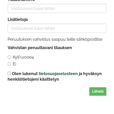
Lisätietoja
Peruutuksen vahvistus saapuu teille sähköpostitse
Vahvistan peruuttavani tilauksen
*
Kyll\u00e4
Ei
Olen lukenut
tietosuojaselosteen
ja hyväksyn
henkilötietojeni käsittelyn
Lähetä