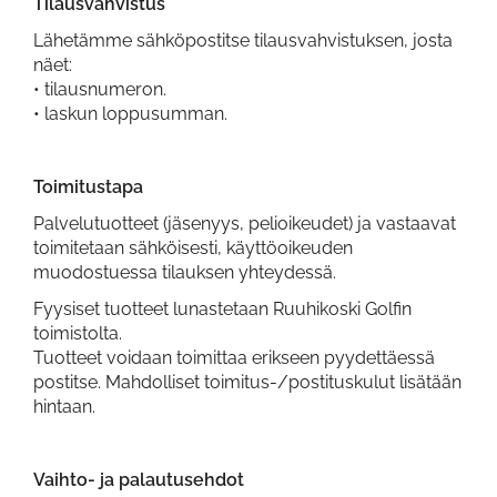
Tilausvahvistus
Lähetämme sähköpostitse tilausvahvistuksen, josta
näet:
• tilausnumeron.
• laskun loppusumman.
Toimitustapa
Palvelutuotteet (jäsenyys, pelioikeudet) ja vastaavat
toimitetaan sähköisesti, käyttöoikeuden
muodostuessa tilauksen yhteydessä.
Fyysiset tuotteet lunastetaan Ruuhikoski Golfin
toimistolta.
Tuotteet voidaan toimittaa erikseen pyydettäessä
postitse. Mahdolliset toimitus-/postituskulut lisätään
hintaan.
Vaihto- ja palautusehdot