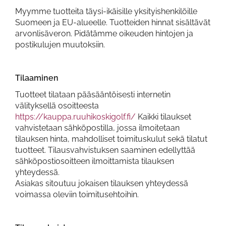
Myymme tuotteita täysi-ikäisille yksityishenkilöille
Suomeen ja EU-alueelle. Tuotteiden hinnat sisältävät
arvonlisäveron. Pidätämme oikeuden hintojen ja
postikulujen muutoksiin.
Tilaaminen
Tuotteet tilataan pääsääntöisesti internetin
välityksellä osoitteesta
https://kauppa.ruuhikoskigolf.fi/
Kaikki tilaukset
vahvistetaan sähköpostilla, jossa ilmoitetaan
tilauksen hinta, mahdolliset toimituskulut sekä tilatut
tuotteet. Tilausvahvistuksen saaminen edellyttää
sähköpostiosoitteen ilmoittamista tilauksen
yhteydessä.
Asiakas sitoutuu jokaisen tilauksen yhteydessä
voimassa oleviin toimitusehtoihin.