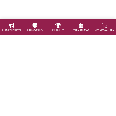
AJAN­KOHTAISTA
AJAN­VARAUS
KILPAILUT
TAPAHTUMAT
VERKKOKAUPPA