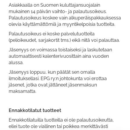
Asiakkaalla on Suomen kuluttajansuojalain
mukainen 14 päivän vaihto- ja palautusoikeus.
Palautusoikeus koskee vain alkuperäispakkauksessa
olevia käyttämättömiä ja myyntikelpoisia tuotteita.
Palautusoikeus ei koske palvelutuotteita
(pelioikeudet, sarjakortit tms.) eikä niitä voi palauttaa.
Jäsenyys on voimassa toistaiseksi ja laskutetaan
automaattisesti kalenterivuosittain aina vuoden
alussa.
Jäsenyys loppuu, kun päätät sen omalla
ilmoituksellasi. EPG ry:n johtokunta voi erottaa
jäsenet, jotka ovat jättäneet jäsenmaksun
maksamatta.
Ennakkotilatut tuotteet
Ennakkotilatuilla tuotteilla ei ole palautusoikeutta,
ellei tuote ole viallinen tai poikkea merkittävästi