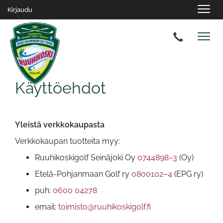
Navig
Kirjaudu
Navig
Käyttöehdot
Yleistä verkkokaupasta
Verkkokaupan tuotteita myy:
Ruuhikoskigolf Seinäjoki Oy
0744898–3
(Oy)
Etelä-Pohjanmaan Golf ry
0800102–4
(EPG ry)
puh:
0600 04278
email:
toimisto@ruuhikoskigolf.fi