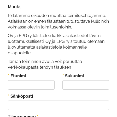
Muuta
Pidätämme oikeuden muuttaa toimitusehtojamme.
Asiakkaan on ennen tilaustaan tutustuttava kulloinkin
voimassa oleviin toimitusehtoihin.
Oy ja EPG ry käsittelee kaikki asiakastiedot täysin
luottamuksellisesti. Oy ja EPG ry sitoutuu olemaan
luovuttamatta asiakastietoja kolmannelle
osapuolelle.
Tämän toiminnon avulla voit peruuttaa
verkkokaupasta tehdyn tilauksen
*
Etunimi
*
Sukunimi
*
Sähköposti
Tilausnumero
*