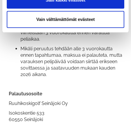
Salli kaikki evästeet
Pelipakettien peruutusehdot
Vain välttämättömät evästeet
Pelipaketin voi peruuttaa ja saada koko
maksun takaisin, kun peruutus tehdään
viimeistään 3 vuorokautta ennen varattua
peliaikaa.
Mikäli peruutus tehdään alle 3 vuorokautta
ennen tapahtumaa, maksua ei palauteta, mutta
varauksen pelipäivää voidaan siirtää erikseen
sovittaessa ja saatavuuden mukaan kauden
2026 aikana.
Palautusosoite
Ruuhikoskigolf Seinäjoki Oy
Isokoskentie 533
60550 Seinäjoki