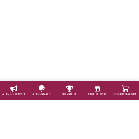
AJAN­KOHTAISTA
AJAN­VARAUS
KILPAILUT
TAPAHTUMAT
VERKKOKAUPPA