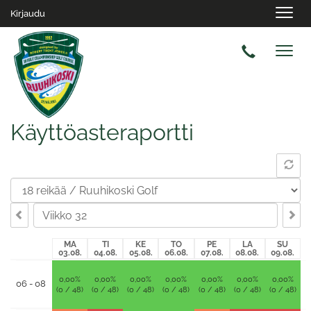
Navig
Kirjaudu
Navig
Käyttöasteraportti
MA
TI
KE
TO
PE
LA
SU
03.08.
04.08.
05.08.
06.08.
07.08.
08.08.
09.08.
0,00%
0,00%
0,00%
0,00%
0,00%
0,00%
0,00%
06 - 08
(0 / 48)
(0 / 48)
(0 / 48)
(0 / 48)
(0 / 48)
(0 / 48)
(0 / 48)