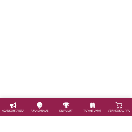
AJAN­KOHTAISTA
AJAN­VARAUS
KILPAILUT
TAPAHTUMAT
VERKKOKAUPPA