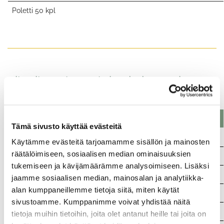
Poletti 50 kpl
Kilpailumaksut yhtiön järjestämissä
open -kilpailuissa ja tapahtumissa
Tuote
Tämä sivusto käyttää evästeitä
Aikuinen (omalla osakkeella pelaava)
Käytämme evästeitä tarjoamamme sisällön ja mainosten
räätälöimiseen, sosiaalisen median ominaisuuksien
Aikuinen (pelioikeudella pelaava)
tukemiseen ja kävijämäärämme analysoimiseen. Lisäksi
Juniorit (pelioikeudella pelaava)
jaamme sosiaalisen median, mainosalan ja analytiikka-
alan kumppaneillemme tietoja siitä, miten käytät
Aikuinen
sivustoamme. Kumppanimme voivat yhdistää näitä
Juniorit
tietoja muihin tietoihin, joita olet antanut heille tai joita on