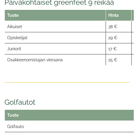
Päiväkohtaiset greenfeet 9 reikää
Tuote
Hinta
Aikuiset
38 €
Opiskelijat
29 €
Juniorit
17 €
Osakkeenomistajan vieraana
25 €
Golfautot
Tuote
Golfauto