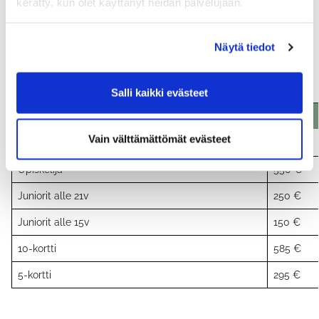
kerätty, kun olet käyttänyt heidän palvelujaan.
Näytä tiedot
Pelioikeudet
Salli kaikki evästeet
Tuote
Hinta
Vain välttämättömät evästeet
Vuokrapelioikeus
1125 €
Opiskelija
550 €
Juniorit alle 21v
250 €
Juniorit alle 15v
150 €
10-kortti
585 €
5-kortti
295 €