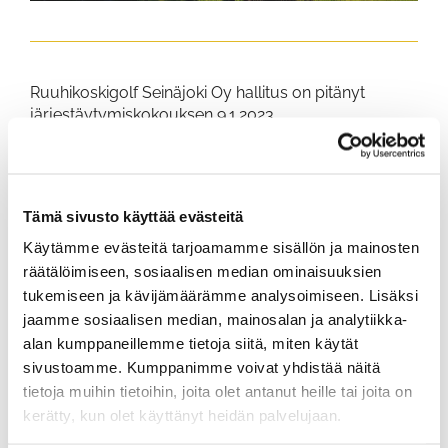
Ruuhikoskigolf Seinäjoki Oy hallitus on pitänyt
järjestäytymiskokouksen 9.1.2023.
Hallituksen uudeksi puheenjohtajaksi valittiin Juha
Antikainen. Varapuheenjohtajaksi valittiin Antti
Peltoniemi.
Tämä sivusto käyttää evästeitä
Käytämme evästeitä tarjoamamme sisällön ja mainosten
räätälöimiseen, sosiaalisen median ominaisuuksien
tukemiseen ja kävijämäärämme analysoimiseen. Lisäksi
jaamme sosiaalisen median, mainosalan ja analytiikka-
alan kumppaneillemme tietoja siitä, miten käytät
sivustoamme. Kumppanimme voivat yhdistää näitä
tietoja muihin tietoihin, joita olet antanut heille tai joita on
kerätty, kun olet käyttänyt heidän palvelujaan.