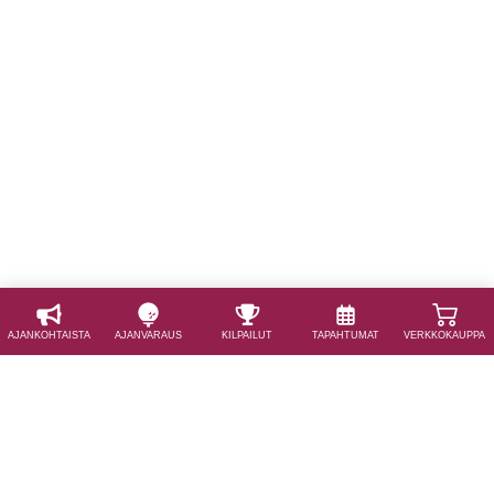
AJAN­KOHTAISTA
AJAN­VARAUS
KILPAILUT
TAPAHTUMAT
VERKKOKAUPPA