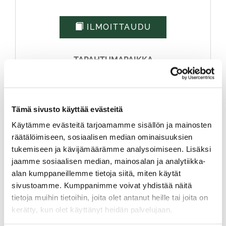
ILMOITTAUDU
TAPAHTUMAPAIKKA
RUUHIKOSKI GOLF
ISOKOSKENTIE 533, SEINÄJOKI
Tämä sivusto käyttää evästeitä
Tapahtuman sijainti kartalla
Käytämme evästeitä tarjoamamme sisällön ja mainosten
räätälöimiseen, sosiaalisen median ominaisuuksien
tukemiseen ja kävijämäärämme analysoimiseen. Lisäksi
jaamme sosiaalisen median, mainosalan ja analytiikka-
alan kumppaneillemme tietoja siitä, miten käytät
sivustoamme. Kumppanimme voivat yhdistää näitä
tietoja muihin tietoihin, joita olet antanut heille tai joita on
kerätty, kun olet käyttänyt heidän palvelujaan.