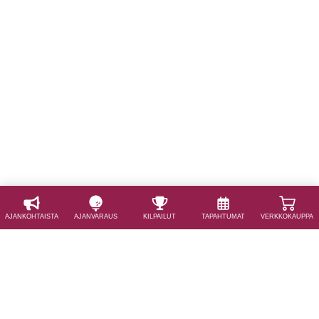
AJAN­KOHTAISTA
AJAN­VARAUS
KILPAILUT
TAPAHTUMAT
VERKKOKAUPPA