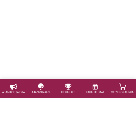
AJAN­KOHTAISTA
AJAN­VARAUS
KILPAILUT
TAPAHTUMAT
VERKKOKAUPPA