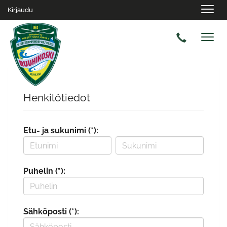
Navig
Kirjaudu
Navig
Henkilötiedot
Etu- ja sukunimi (*):
Puhelin (*):
Sähköposti (*):