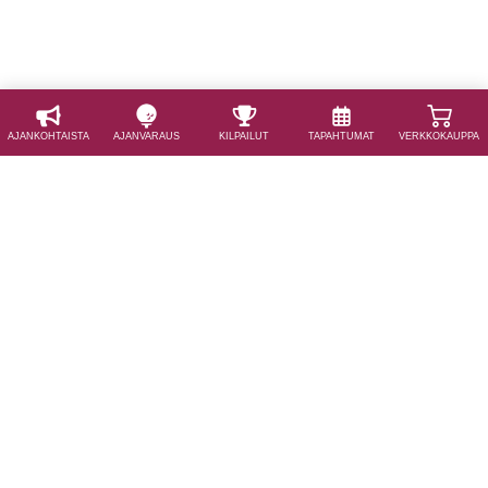
AJAN­KOHTAISTA
AJAN­VARAUS
KILPAILUT
TAPAHTUMAT
VERKKOKAUPPA