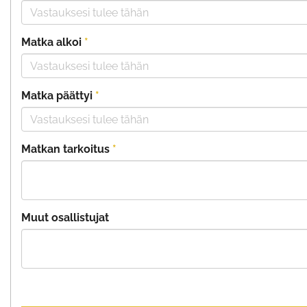
Matka alkoi
*
Matka päättyi
*
Matkan tarkoitus
*
Muut osallistujat