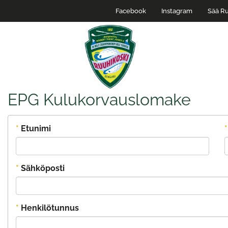
Facebook
Instagram
Sää Ru
EPG Kulukorvauslomake
*
Etunimi
*
*
Sähköposti
*
Henkilötunnus