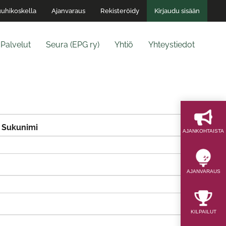
uhikoskella
Ajanvaraus
Rekisteröidy
Kirjaudu sisään
Palvelut
Seura (EPG ry)
Yhtiö
Yhteystiedot
Sukunimi
AJAN­KOHTAISTA
AJAN­VARAUS
KILPAILUT