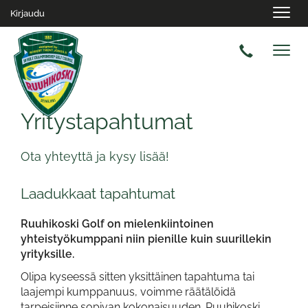
Navig
Kirjaudu
Navig
Yritystapahtumat
Ota yhteyttä ja kysy lisää!
Laadukkaat tapahtumat
Ruuhikoski Golf on mielenkiintoinen
yhteistyökumppani niin pienille kuin suurillekin
yrityksille.
Olipa kyseessä sitten yksittäinen tapahtuma tai
laajempi kumppanuus, voimme räätälöidä
tarpeisiinne sopivan kokonaisuuden. Ruuhikoski