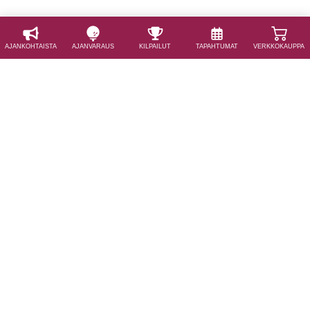
AJAN­KOHTAISTA
AJAN­VARAUS
KILPAILUT
TAPAHTUMAT
VERKKOKAUPPA