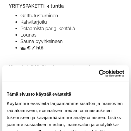
YRITYSPAKETTI, 4 tuntia
Golftutustuminen
Kahvitarjoilu
Pelaamista par 3-kentällä
Lounas
Sauna pyyhkeineen
95 € / hlö
​​​​​​​Hinnat sisältävät voimassa olevan alv:n.
Tämä sivusto käyttää evästeitä
Käytämme evästeitä tarjoamamme sisällön ja mainosten
Työ ja hyvinvointi samassa paketissa
räätälöimiseen, sosiaalisen median ominaisuuksien
tukemiseen ja kävijämäärämme analysoimiseen. Lisäksi
Ruuhikoskella järjestät onnistuneen kokouspäivän.
jaamme sosiaalisen median, mainosalan ja analytiikka-
Tarjoamme neuvottelutilaa kokoustilassamme, joka