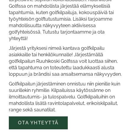
Golfissa on mahdollista järjestää elämyksellisiä
tapahtumia, kuten golfkilpailuja, kokouspäiviä tai
työyhteisön golftutustumisia. Lisäksi tarjoamme
mahdollisuutta näkyvyyteen aktiivisessa
golfyhteisössä. Tutustu tarjontaamme ja ota
yhteyttä!
Järjestä yrityksesi nimeä kantava golfkilpailu
asiakkaille tai henkilökunnalle! Järjestämällä
golfkilpailun Ruuhikoski Golfissa voit luottaa siihen,
että tapahtuma on toteutettu laadukkaasti alusta
loppuun ja brändisi saa ansaitsemansa näkyvyyden.
Golfkilpailun järjestäminen onnistuu niin pienille kuin
suurillekin ryhmille. Kilpailuissa käytössänne on
ilmoittautumis- ja tulospalvelu. Golfkilpailuihin on
mahdollista lisätä ravintolapalvelut, erikoiskilpailut,
range sekä saunatilat.
OTA YHTEYTTÄ