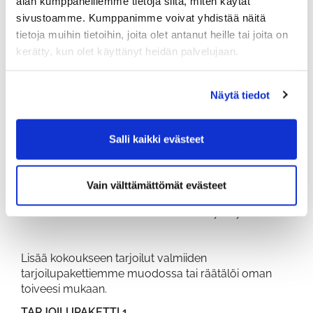
alan kumppaneillemme tietoja siitä, miten käytät
sisältää videotykin, pienoiskeittiön ja wc-tilat.
sivustoamme. Kumppanimme voivat yhdistää näitä
Kokousten yhteyteen on mahdollista tilata
tietoja muihin tietoihin, joita olet antanut heille tai joita on
kokoustarjoilut ravintolan kautta.
kerätty, kun olet käyttänyt heidän palvelujaan.
Aamupäivän kokouksen jälkeen mikäs sen
parempaa, kuin maittava lounas ja päälle kierros
golfia tai golfiin perehtyminen harjoitusalueilla
Näytä tiedot
golfopettajan johdolla. Kierroksen jälkeen
mahdollisuus siistiytymiseen saunatiloissa ja päivän
päätteeksi yhteisruokailu tilauksenne mukaisesti.
Salli kaikki evästeet
KOKOUSTILAN HINNASTO
48 € / tunti
Vain välttämättömät evästeet
Kokoustilaan mahtuu max 12 henkilöä.
Isommissa henkilömäärissä ota yhteyttä.
Lisää kokoukseen tarjoilut valmiiden
tarjoilupakettiemme muodossa tai räätälöi oman
toiveesi mukaan.
TARJOILUPAKETTI 1