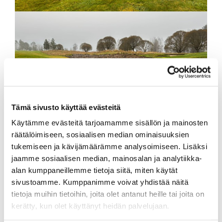
Tämä sivusto käyttää evästeitä
Käytämme evästeitä tarjoamamme sisällön ja mainosten
räätälöimiseen, sosiaalisen median ominaisuuksien
tukemiseen ja kävijämäärämme analysoimiseen. Lisäksi
jaamme sosiaalisen median, mainosalan ja analytiikka-
Kenttäarkkitehdin käynnillä havaittiin, että väylän 11
alan kumppaneillemme tietoja siitä, miten käytät
alueella on poikettu alkuperäisestä suunnitelmasta.
sivustoamme. Kumppanimme voivat yhdistää näitä
Alue tullaan korjaamaan suunnitelman mukaiseksi
tietoja muihin tietoihin, joita olet antanut heille tai joita on
ensi kauden aikana, jotta kokonaisuus säilyy
kerätty, kun olet käyttänyt heidän palvelujaan.
yhtenäisenä ja arkkitehdin alkuperäinen visio
toteutuu.