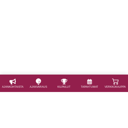
AJAN­KOHTAISTA
AJAN­VARAUS
KILPAILUT
TAPAHTUMAT
VERKKOKAUPPA