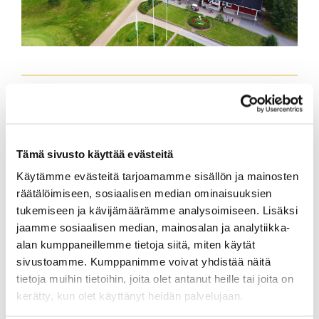
Hyvät asiakkaamme!
Olemme tällä pelikaudella luopumassa käteisen
Tämä sivusto käyttää evästeitä
rahan käytöstä maksuvälineenä ja siirrymme
Käytämme evästeitä tarjoamamme sisällön ja mainosten
käyttämään vain elektronisia maksutapoja.
räätälöimiseen, sosiaalisen median ominaisuuksien
Toivomme, että keväästä lähtien maksut sekä
caddiemasterille että ravintolaan hoidettaisiin joko
tukemiseen ja kävijämäärämme analysoimiseen. Lisäksi
pankki-/luottokorteilla tai muilla sähköisillä tavoilla.
jaamme sosiaalisen median, mainosalan ja analytiikka-
alan kumppaneillemme tietoja siitä, miten käytät
Tämä muutos on tullut ajankohtaiseksi, koska
sivustoamme. Kumppanimme voivat yhdistää näitä
käteisen rahahuollon kustannukset ovat kasvaneet ja
tietoja muihin tietoihin, joita olet antanut heille tai joita on
myös pankit ohjaavat muihin, kuin käteisen käyttöön.
kerätty, kun olet käyttänyt heidän palvelujaan.
Kiitos tästä huomiosta jo etukäteen!