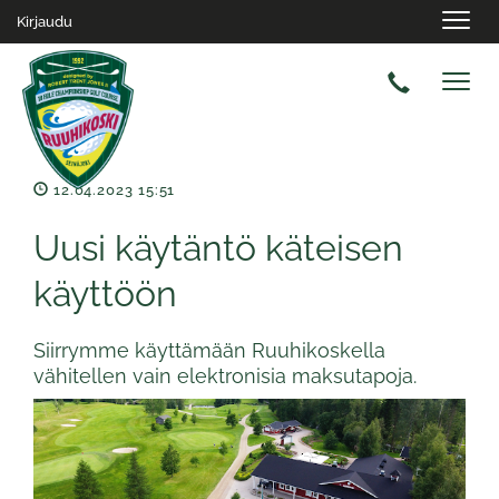
Navig
Kirjaudu
Navig
12.04.2023 15:51
Uusi käytäntö käteisen
käyttöön
Siirrymme käyttämään Ruuhikoskella
vähitellen vain elektronisia maksutapoja.