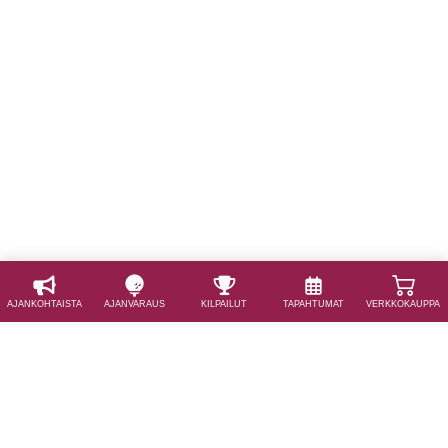
AJAN­KOHTAISTA
AJAN­VARAUS
KILPAILUT
TAPAHTUMAT
VERKKOKAUPPA