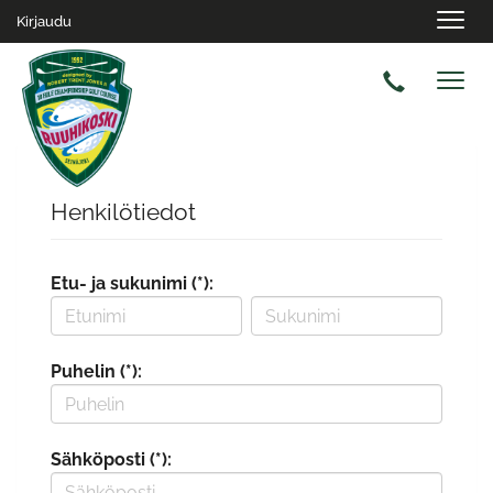
Navig
Kirjaudu
Navig
Henkilötiedot
Etu- ja sukunimi (*):
Puhelin (*):
Sähköposti (*):