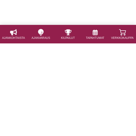
AJAN­KOHTAISTA
AJAN­VARAUS
KILPAILUT
TAPAHTUMAT
VERKKOKAUPPA