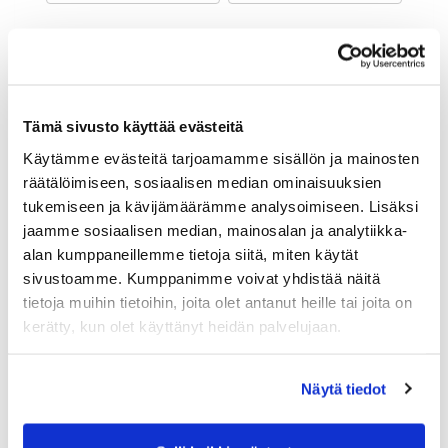
Maa (*):
Suomi
Golf jäsenyys
Tämä sivusto käyttää evästeitä
Käytämme evästeitä tarjoamamme sisällön ja mainosten
Valitse seura:
räätälöimiseen, sosiaalisen median ominaisuuksien
tukemiseen ja kävijämäärämme analysoimiseen. Lisäksi
jaamme sosiaalisen median, mainosalan ja analytiikka-
Jäsennumero:
alan kumppaneillemme tietoja siitä, miten käytät
sivustoamme. Kumppanimme voivat yhdistää näitä
tietoja muihin tietoihin, joita olet antanut heille tai joita on
Lisätiedot
kerätty, kun olet käyttänyt heidän palvelujaan.
Näytä tiedot
Syntymäaika: (*)