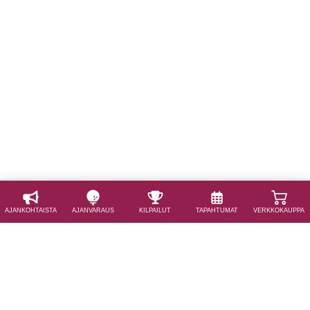
AJAN­KOHTAISTA
AJAN­VARAUS
KILPAILUT
TAPAHTUMAT
VERKKOKAUPPA