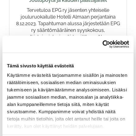
Joulupöytä ja kauden päättäjäiset
Tervetuloa EPG ry jäsenten yhteiselle
jouluruokailulle Hotelli Almaan perjantaina
8.12.2023. Tapahtuman alussa järjestetään EPG
ry sääntömääräinen syyskokous,
palkintojenjako ja näiden jälkeen Alman
maittava jouluruoka.
TAPAHTUMAT
Tämä sivusto käyttää evästeitä
Käytämme evästeitä tarjoamamme sisällön ja mainosten
ILMOITTAUDU
räätälöimiseen, sosiaalisen median ominaisuuksien
tukemiseen ja kävijämäärämme analysoimiseen. Lisäksi
TAPAHTUMAPAIKKA
jaamme sosiaalisen median, mainosalan ja analytiikka-
alan kumppaneillemme tietoja siitä, miten käytät
HOTELLI-RAVINTOLA ALMA
sivustoamme. Kumppanimme voivat yhdistää näitä
HOTELLI-RAVINTOLA ALMA. RUUKINTIE 4, 60100
SEINÄJOKI
tietoja muihin tietoihin, joita olet antanut heille tai joita on
kerätty, kun olet käyttänyt heidän palvelujaan.
Tapahtuman sijainti kartalla