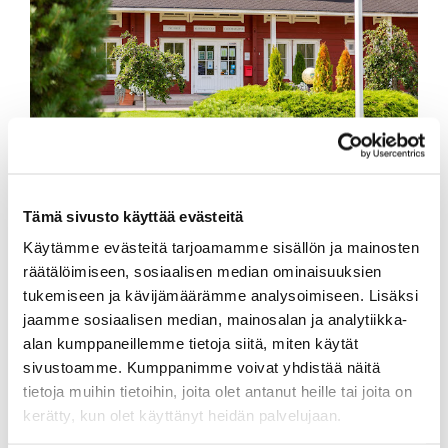
Tämä sivusto käyttää evästeitä
Muistathan käydä vahvistamassa peliaikasi
ENNEN
kierrokselle lähtöä.
Käytämme evästeitä tarjoamamme sisällön ja mainosten
räätälöimiseen, sosiaalisen median ominaisuuksien
Vahvistaminen onnistuu WiseGolf -applikaation
kautta tai vaihtoehtoisesti ilmoittamalla
tukemiseen ja kävijämäärämme analysoimiseen. Lisäksi
caddiemasterille.
jaamme sosiaalisen median, mainosalan ja analytiikka-
alan kumppaneillemme tietoja siitä, miten käytät
Pelaajan vakuutus on voimassa, kun pelaaja on
sivustoamme. Kumppanimme voivat yhdistää näitä
vahvistanut pelivarauksensa varausjärjestelmään.
tietoja muihin tietoihin, joita olet antanut heille tai joita on
kerätty, kun olet käyttänyt heidän palvelujaan.
Jos vahvistus jäi tekemättä, soita suoraan