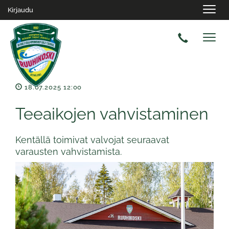
Navig
Kirjaudu
Navig
18.07.2025 12:00
Teeaikojen vahvistaminen
Kentällä toimivat valvojat seuraavat
varausten vahvistamista.