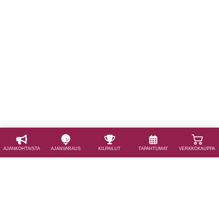
AJAN­KOHTAISTA
AJAN­VARAUS
KILPAILUT
TAPAHTUMAT
VERKKOKAUPPA