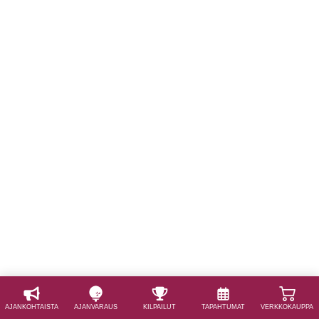
AJAN­KOHTAISTA
AJAN­VARAUS
KILPAILUT
TAPAHTUMAT
VERKKOKAUPPA