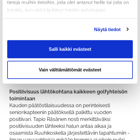
T. Myllymäki 237 p.
tietoja muihin tietoihin, joita olet antanut heille tai joita on
kerätty, kun olet käyttänyt heidän palvelujaan.
ECLECTIC-kisa
osoitti tuloksenteon potentiaalin ja
"pöljän päivän" mahdollisuudet.
Näytä tiedot
Kauden aikana omaseurantana toteutettu Eclectic-
kisa osoitti, että taitoa ja kykyä huipputuloksen
tekoon löytyy, jos ja kun kaikki osatekijät loksahtavat
Salli kaikki evästeet
kilpailussa kohdalleen. Naisten sarjassa
Tuula
Saaren
korttiin muodostui huikea 68-lyönnin
unelmakierros. Miesten sarjassa
Seppo Malkamäki
Vain välttämättömät evästeet
päätyi tulokseen 63 lyöntiä,
Harri Myllymäen
ja
Matti Välimäen
peesatessa 64-lyönnin tuloksella.
Positiivisuus lähtökohtana kaikkeen golfyhteisön
toimintaan
Kauden päätöstilaisuudessa on perinteisesti
seniorikapteenin päätöksellä palkittu vuoden
positiivari. Tapio Räsänen nosti merkittäväksi
positiivisuuden lähteeksi halun antaa aikaa ja
osaamista Ruuhikoskella järjestettäviin tapahtumiin -
ilman vapaaehtoisia mikään homma ei oikein pyöri.