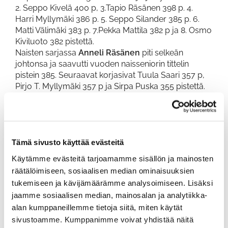
2. Seppo Kivelä 400 p, 3.Tapio Räsänen 398 p. 4.
Harri Myllymäki 386 p. 5. Seppo Silander 385 p. 6.
Matti Välimäki 383 p. 7.Pekka Mattila 382 p ja 8. Osmo
Kiviluoto 382 pistettä.
Naisten sarjassa
Anneli Räsänen
piti selkeän
johtonsa ja saavutti vuoden naisseniorin tittelin
pistein 385. Seuraavat korjasivat Tuula Saari 357 p,
Pirjo T. Myllymäki 357 p ja Sirpa Puska 355 pistettä.
Seppo, Markku ja Anneli vuoden 2023
viikkokilpailun sarjavoittajat.
Miesten A-sarjan lyöntipeli lopputulokset: (7
parasta tulosta)
Tämä sivusto käyttää evästeitä
1. Seppo Malkamäki 485, 2. Kari Nieminen 490, 3. Esa
Käytämme evästeitä tarjoamamme sisällön ja mainosten
Ylinen 491
räätälöimiseen, sosiaalisen median ominaisuuksien
Miesten B-sarjan pb-lopputulokset:
tukemiseen ja kävijämäärämme analysoimiseen. Lisäksi
1. Markku Lahtinen 271 p, 2. Seppo Silander 271 p, 3.
jaamme sosiaalisen median, mainosalan ja analytiikka-
Tapani Niemi 268 p.
alan kumppaneillemme tietoja siitä, miten käytät
Naisten pb-sarjan lopputulokset:
sivustoamme. Kumppanimme voivat yhdistää näitä
1. Anneli Räsänen 254 p, 2. Sirpa Puska 242 p, 3. Pirjo