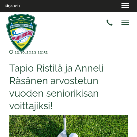
Navig
Kirjaudu
Navig
12.10.2023 12:52
Tapio Ristilä ja Anneli
Räsänen arvostetun
vuoden seniorikisan
voittajiksi!