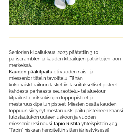
Seniorien kilpailukausi 2023 päätettiin 3.10.
pariscramblen ja kauden kilpailujen palkintojen jaon
merkeissä.
Kauden pääkilpailu
oli vuoden nais- ja
miessenioritittelin tavoittelu. Tähän
kokonaiskilpailuun laskettiin tasoitukselliset pisteet
kahdesta parhaasta seuraottelu- tai aluetour
kilpailusta, viikkokisojen loppupisteet ja
mestaruuskilpailun pisteet. Miesten osalta kauden
loppuun siirtynyt mestaruuskilpailu pisteineen käänsi
tulostaulukon uuteen uskoon ja vuoden
miessenioriksi nousi
Tapio Ristilä
yhteispistein 403.
"Tapin" niskaan hengitettiin sitten järjestyksessä: