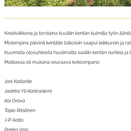
Keskiviikkona ja torstaina kuultiin kentän kulmilla työn ääniä
Molempina päivinä kentälle talkoisiin saapui leikkurein ja ra
Kuumista olosuhteista huolimatta saatiin kentän nurkkia ja lä
Matkassa oli mukana seuraava kokoonpano:
Joni Kallantie
Jaakko Yli-Kortesniemi
Kai Orava
Tapio Räsänen
J-P Aalto
Pekka Valo