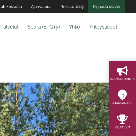
uhikoskella
Ajanvaraus
Rekisteröidy
Kirjaudu sisään
Palvelut
Seura (EPG ry)
Yhtiö
Yhteystiedot
AJAN­KOHTAISTA
AJAN­VARAUS
KILPAILUT