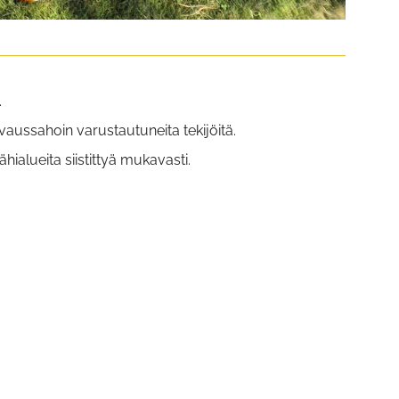
.
ivaussahoin varustautuneita tekijöitä.
hialueita siistittyä mukavasti.