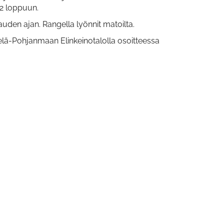
42 loppuun.
auden ajan. Rangella lyönnit matoilta.
telä-Pohjanmaan Elinkeinotalolla osoitteessa