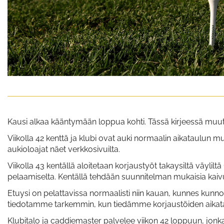
Kausi alkaa kääntymään loppua kohti. Tässä kirjeessä muut
Viikolla 42 kenttä ja klubi ovat auki normaalin aikataulun
aukioloajat näet verkkosivuilta.
Viikolla 43 kentällä aloitetaan korjaustyöt takaysiltä väyliltä 1
pelaamiselta. Kentällä tehdään suunnitelman mukaisia kaivuut
Etuysi on pelattavissa normaalisti niin kauan, kunnes kunnost
tiedotamme tarkemmin, kun tiedämme korjaustöiden aikat
Klubitalo ja caddiemaster palvelee viikon 42 loppuun, jonk