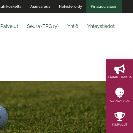
uhikoskella
Ajanvaraus
Rekisteröidy
Kirjaudu sisään
Palvelut
Seura (EPG ry)
Yhtiö
Yhteystiedot
AJAN­KOHTAISTA
AJAN­VARAUS
KILPAILUT