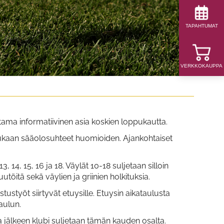
TAPAHTUMAT
VERKKOKAUPPA
ama informatiivinen asia koskien loppukautta.
 mukaan sääolosuhteet huomioiden. Ajankohtaiset
3, 14, 15, 16 ja 18. Väylät 10-18 suljetaan silloin
öitä sekä väylien ja griinien holkituksia.
ustyöt siirtyvät etuysille. Etuysin aikataulusta
aulun.
a jälkeen klubi suljetaan tämän kauden osalta.